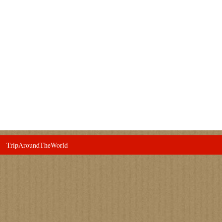
TripAroundTheWorld