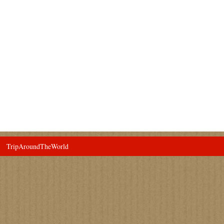
TripAroundTheWorld