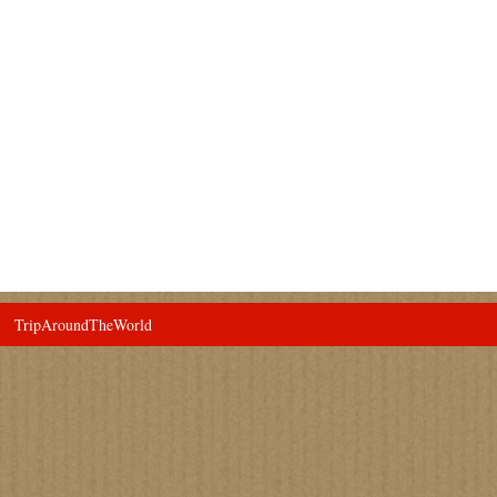
TripAroundTheWorld