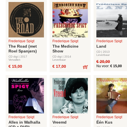
Frederique Spigt
Frederique Spigt
Frederique Spigt
The Road (met
The Medicine
Land
Roel Spanjers)
Show
CD | 2013
Leverbaar
CD digi | 2017
CD digi | 2014
Vervallen
Leverbaar
€ 20,00
€ 15,00
€ 17,00
Nu voor:
€ 15,00
Bestel
Frederique Spigt
Frederique Spigt
Frederique Spigt
Alles in Walhalla
Vreemd
Één Kus