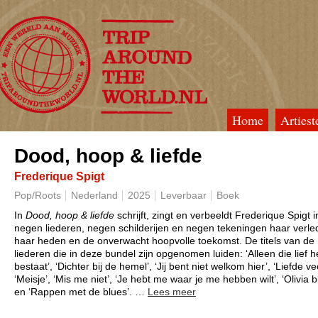
Home
Artiest
TripAroundTheWorld
Dood, hoop & liefde
Frederique Spigt
Pop/Roots
Nederland
2025
Leverbaar
Boek
In
Dood, hoop & liefde
schrijft, zingt en verbeeldt Frederique Spigt i
negen liederen, negen schilderijen en negen tekeningen haar verle
haar heden en de onverwacht hoopvolle toekomst.
De titels van de
liederen die in deze bundel zijn opgenomen luiden: ‘Alleen die lief h
bestaat’, ‘Dichter bij de hemel’, ‘Jij bent niet welkom hier’, ‘Liefde ve
‘Meisje’, ‘Mis me niet’, ‘Je hebt me waar je me hebben wilt’, ‘Olivia bli
en ‘Rappen met de blues’.
…
Lees meer