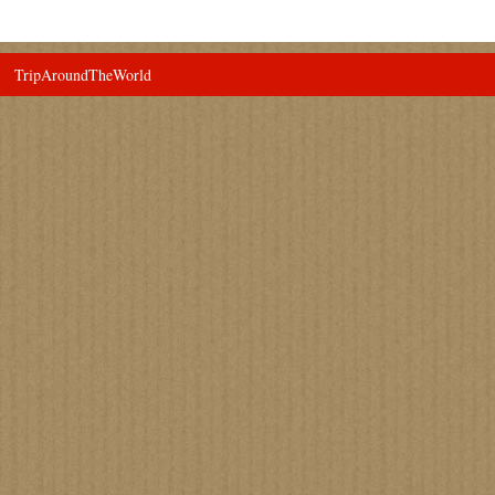
TripAroundTheWorld