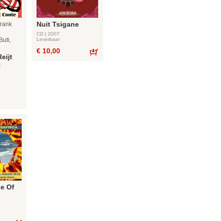
Nuit Tsigane
Frank
CD | 2007
Buti,
Leverbaar
€ 10,00
eijt
Bestel
:
e Of