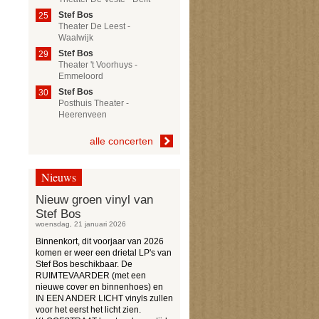
Stef Bos
25
Theater De Leest -
Waalwijk
Stef Bos
29
Theater 't Voorhuys -
Emmeloord
Stef Bos
30
Posthuis Theater -
Heerenveen
alle concerten
Nieuws
Nieuw groen vinyl van
Stef Bos
woensdag, 21 januari 2026
Binnenkort, dit voorjaar van 2026
komen er weer een drietal LP's van
Stef Bos beschikbaar. De
RUIMTEVAARDER (met een
nieuwe cover en binnenhoes) en
IN EEN ANDER LICHT vinyls zullen
voor het eerst het licht zien.