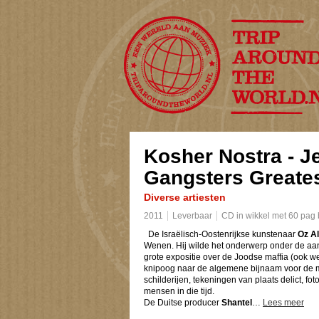
TripAroundTheWo
Kosher Nostra - J
Gangsters Greates
Diverse artiesten
2011
Leverbaar
CD in wikkel met 60 pag
De Israëlisch-Oostenrijkse kunstenaar
Oz A
Wenen. Hij wilde het onderwerp onder de a
grote expositie over de Joodse maffia (ook w
knipoog naar de algemene bijnaam voor de m
schilderijen, tekeningen van plaats delict, fo
mensen in die tijd.
De Duitse producer
Shantel
…
Lees meer