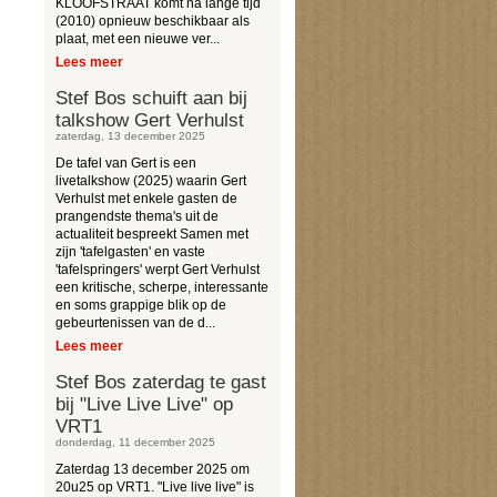
KLOOFSTRAAT komt na lange tijd
(2010) opnieuw beschikbaar als
plaat, met een nieuwe ver...
Lees meer
Stef Bos schuift aan bij
talkshow Gert Verhulst
zaterdag, 13 december 2025
De tafel van Gert is een
livetalkshow (2025) waarin Gert
Verhulst met enkele gasten de
prangendste thema's uit de
actualiteit bespreekt Samen met
zijn 'tafelgasten' en vaste
'tafelspringers' werpt Gert Verhulst
een kritische, scherpe, interessante
en soms grappige blik op de
gebeurtenissen van de d...
Lees meer
Stef Bos zaterdag te gast
bij "Live Live Live" op
VRT1
donderdag, 11 december 2025
Zaterdag 13 december 2025 om
20u25 op VRT1. "Live live live" is