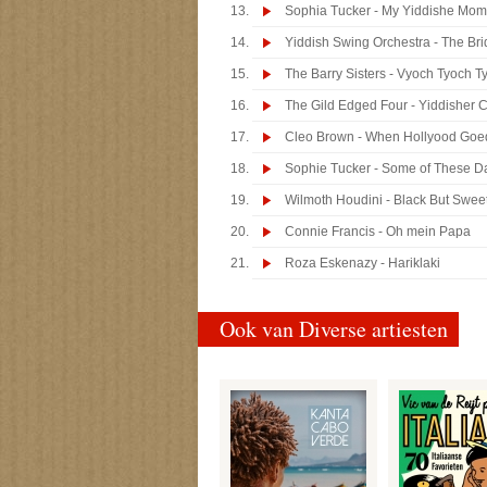
Sophia Tucker - My Yiddishe Mo
Yiddish Swing Orchestra - The Br
The Barry Sisters - Vyoch Tyoch T
The Gild Edged Four - Yiddisher 
Cleo Brown - When Hollyood Goe
Sophie Tucker - Some of These D
Wilmoth Houdini - Black But Swee
Connie Francis - Oh mein Papa
Roza Eskenazy - Hariklaki
Ook van Diverse artiesten