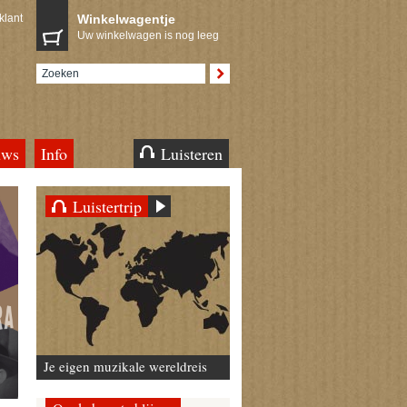
klant
Winkelwagentje
Uw winkelwagen is nog leeg
uws
Info
Luisteren
Luistertrip
Je eigen muzikale wereldreis