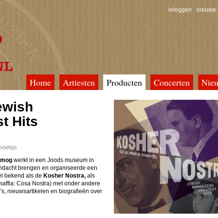
inloggen
nieuwe 
Home
Artiesten
Producten
Concerten
Nie
rld
ewish
t Hits
 boekje
lmog
werkt in een Joods museum in
andacht brengen en organiseerde een
el bekend als de
Kosher Nostra,
als
affia:
Cosa Nostra) met onder andere
to's, nieuwsartikelen en biografieën over