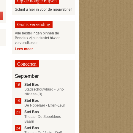
Op de hoogte blijven
Schrijf u hier in voor de nieuwsbrief
Gratis verzending
Alle bestellingen binnen de
Benelux zijn inclusief btw en
verzendkosten.
Lees meer
Concerten
September
Stef Bos
18
Stadsschouwburg - Sint-
Niklaas (B)
Stef Bos
19
De Nobelaer - Etten-Leur
Stef Bos
23
Theater De Speeldoos -
Baarn
Stef Bos
24
Theater De Veste - Delft