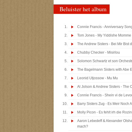
Beluister het album
Connie Francis - Anniversary Son
Tom Jones - My Yiddishe Momme
The Andrew Sisters - Bei Mir Bist
Chubby Checker - Misirlou
Solomon Schwartz et son Orchestr
The Bagelmann Sisters with Abe Ell
Leonid Utjossow - Mu Mu
Al Jolson & Andrew Sisters - The 
Connie Francis - Shein vi de Lev
Barry Sisters Zug - Es Meir Noch 
Molly Picon - Es fehlt irh die Rozi
Aaron Lebedeff & Alexander Olsha
mach?