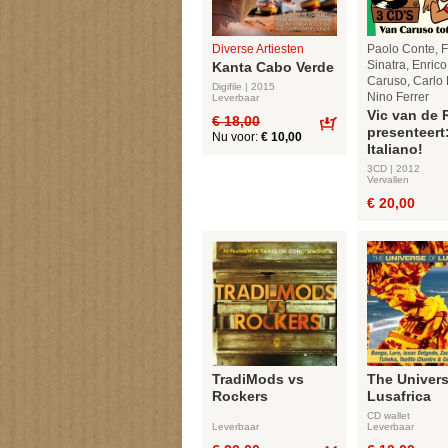
Diverse Artiesten
Paolo Conte, 
Sinatra, Enrico
Kanta Cabo Verde
Caruso, Carlo 
Digifile | 2015
Nino Ferrer
Leverbaar
Vic van de R
€ 18,00
presenteert
Nu voor:
€ 10,00
Bestel
Italiano!
3CD | 2012
Vervallen
€ 20,00
TradiMods vs
The Univers
Rockers
Lusafrica
CD wallet
Leverbaar
Leverbaar