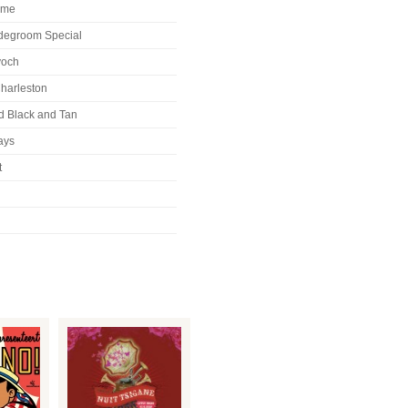
mme
idegroom Special
yoch
Charleston
d Black and Tan
ays
t