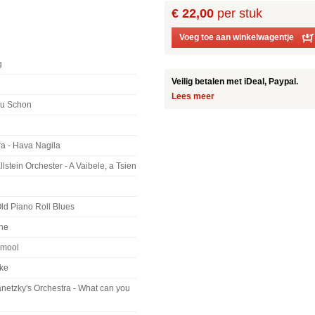
€ 22,00
per stuk
Voeg toe aan winkelwagentje
g
Veilig betalen met iDeal, Paypal.
Lees meer
 du Schon
a - Hava Nagila
stein Orchester - A Vaibele, a Tsien
Old Piano Roll Blues
one
Amool
nke
netzky's Orchestra - What can you