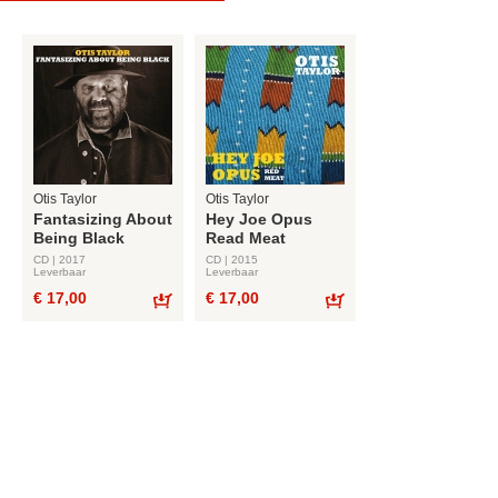
Otis Taylor
Otis Taylor
Fantasizing About
Hey Joe Opus
Being Black
Read Meat
CD | 2017
CD | 2015
Leverbaar
Leverbaar
€ 17,00
€ 17,00
Bestel
Bestel