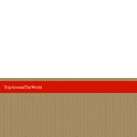
TripAroundTheWorld