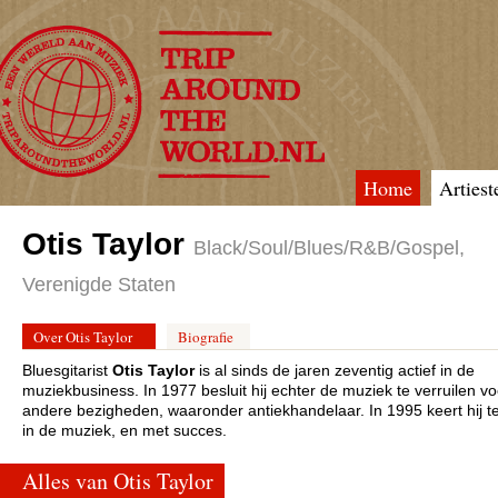
Home
Artiest
TripAroundTheWorld
Otis Taylor
Black/Soul/Blues/R&B/Gospel,
Verenigde Staten
Over Otis Taylor
Biografie
Bluesgitarist
Otis Taylor
is al sinds de jaren zeventig actief in de
muziekbusiness. In 1977 besluit hij echter de muziek te verruilen vo
andere bezigheden, waaronder antiekhandelaar. In 1995 keert hij t
in de muziek, en met succes.
Alles van Otis Taylor