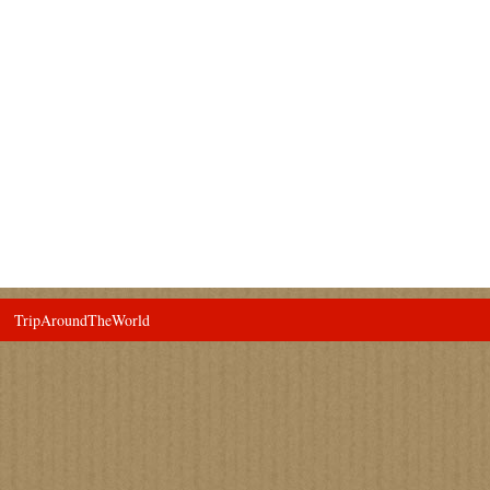
TripAroundTheWorld