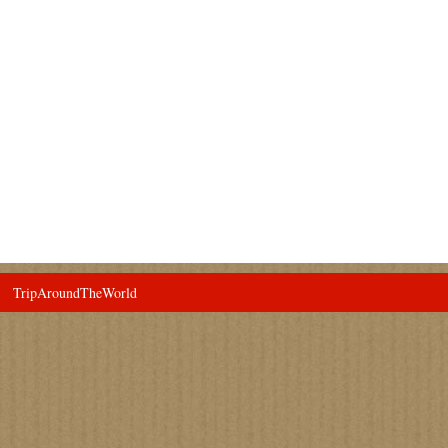
TripAroundTheWorld