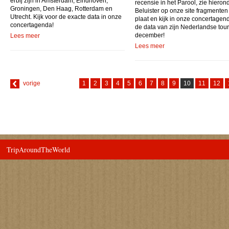
erbij zijn in Amsterdam, Eindhoven,
recensie in het Parool, zie hierond
Groningen, Den Haag, Rotterdam en
Beluister op onze site fragmenten
Utrecht. Kijk voor de exacte data in onze
plaat en kijk in onze concertagen
concertagenda!
de data van zijn Nederlandse tour
december!
Lees meer
Lees meer
vorige
1
2
3
4
5
6
7
8
9
10
11
12
TripAroundTheWorld