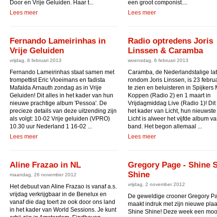
Door en Vrije Geluiden. Haar t...
een groot componist....
Lees meer
Lees meer
Fernando Lameirinhas in
Radio optredens Joris
Vrije Geluiden
Linssen & Caramba
vrijdag, 8 februari 2013
woensdag, 6 februari 2013
Fernando Lameirinhas staat samen met
Caramba, de Nederlandstalige la
trompettist Eric Vloeimans en fadista
rondom Joris Linssen, is 23 februa
Mafalda Arnauth zondag as in Vrije
te zien en beluisteren in Spijkers
Geluiden! Dit alles in het kader van hun
Koppen (Radio 2) en 1 maart in
nieuwe prachtige album 'Pessoa'. De
Vrijdagmiddag Live (Radio 1)! Dit 
precieze details van deze uitzending zijn
het kader van Licht, hun nieuwste
als volgt: 10-02 Vrije geluiden (VPRO)
Licht is alweer het vijfde album v
10.30 uur Nederland 1 16-02 ...
band. Het begon allemaal ...
Lees meer
Lees meer
Aline Frazao in NL
Gregory Page - Shine 
Shine
maandag, 26 november 2012
vrijdag, 2 november 2012
Het debuut van Aline Frazao is vanaf a.s.
vrijdag verkrijgbaar in de Benelux en
De geweldige crooner Gregory P
vanaf die dag toert ze ook door ons land
maakt indruk met zijn nieuwe plaa
in het kader van World Sessions. Je kunt
Shine Shine! Deze week een moo