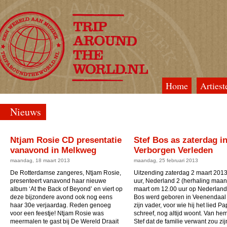
Home
Artiest
TripAroundTheWorld
Nieuws
Ntjam Rosie CD presentatie
Stef Bos as zaterdag i
vanavond in Melkweg
Verborgen Verleden
maandag, 18 maart 2013
maandag, 25 februari 2013
De Rotterdamse zangeres, Ntjam Rosie,
Uitzending zaterdag 2 maart 2013
presenteert vanavond haar nieuwe
uur, Nederland 2 (herhaling maa
album ‘At the Back of Beyond’ en viert op
maart om 12.00 uur op Nederland 
deze bijzondere avond ook nog eens
Bos werd geboren in Veenendaal
haar 30e verjaardag. Reden genoeg
zijn vader, voor wie hij het lied P
voor een feestje! Ntjam Rosie was
schreef, nog altijd woont. Van he
meermalen te gast bij De Wereld Draait
Stef dat de familie verwant zou zi