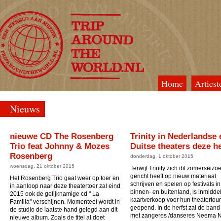
Home
Artiest
TripAroundTheWorld
Nieuws
nieuwe CD The Rosenberg
Trinity in Nederlandse 
Trio feat Johnny & Mozes
Duitse theaters deze he
Rosenberg
donderdag, 1 oktober 2015
woensdag, 21 oktober 2015
Terwijl Trinity zich dit zomerseizo
gericht heeft op nieuw materiaal
Het Rosenberg Trio gaat weer op toer en
schrijven en spelen op festivals in
in aanloop naar deze theatertoer zal eind
binnen- en buitenland, is inmidde
2015 ook de gelijknamige cd " La
kaartverkoop voor hun theatertour
Familia" verschijnen. Momenteel wordt in
geopend. In de herfst zal de ban
de studio de laatste hand gelegd aan dit
met zangeres /danseres Neema N
nieuwe album. Zoals de titel al doet