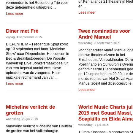
uit Kenia langs 21 theaters in Ne
vermoeden is het Rosenberg Trio voor
en ...
deze gelegenheid uitgebreid ...
Lees meer
Lees meer
Diner met Fré
Twee nominaties voor
André Manuel
vrijdag, 4 september 2015
woensdag, 2 september 2015
DIEPENHEIM – Frederique Spigt komt
op 13 september met haar ‘Medicine
Voor cabaretier André Manuel ope
Show’ naar Diepenheim. Het concert in
nieuwe theaterseizoen in het
Bed & Breakfastboerderij De Woeste
Enschedese Vestzaktheater. De v
Wieven op Erve Bonkert maakt deel uit
Poelifinario en Cultuurprijs Overij
van een beperkt aantal exclusieve
genomineerde Diepenheimer geef
optredens van de zangeres. Haar
en 12 september om 20.30 uur de 
muzikale rechterhand Jan van...
met de reprise van Het Geval Apar
Manuel zoekt met dit succesvolle .
Lees meer
Lees meer
Micheline verlicht de
World Music Charts jul
grotten
2015 met Souad Massi,
Soapkills en Elida Alm
woensdag, 29 juli 2015
woensdag, 1 juli 2015
Vanavond verlicht Micheline van Hautem
de grotten van het Valkenburgse
1 From Kinshasa - Mbongwana St