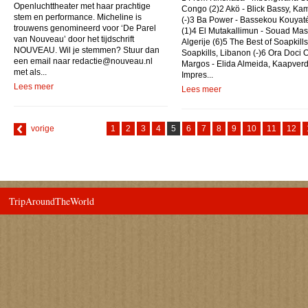
Openluchttheater met haar prachtige
Congo (2)2 Akö - Blick Bassy, K
stem en performance. Micheline is
(-)3 Ba Power - Bassekou Kouyaté
trouwens genomineerd voor ‘De Parel
(1)4 El Mutakallimun - Souad Mas
van Nouveau’ door het tijdschrift
Algerije (6)5 The Best of Soapkills
NOUVEAU. Wil je stemmen? Stuur dan
Soapkills, Libanon (-)6 Ora Doci 
een email naar redactie@nouveau.nl
Margos - Elida Almeida, Kaapverd
met als...
Impres...
Lees meer
Lees meer
vorige
1
2
3
4
5
6
7
8
9
10
11
12
TripAroundTheWorld