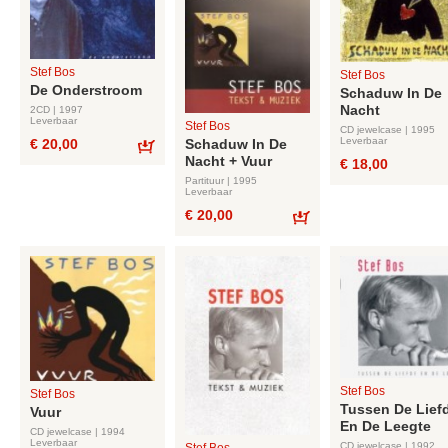
Stef Bos
Stef Bos
De Onderstroom
Schaduw In De
Nacht
2CD | 1997
Leverbaar
Stef Bos
CD jewelcase | 1995
Leverbaar
€ 20,00
Schaduw In De
Nacht + Vuur
Bestel
€ 18,00
Partituur | 1995
Leverbaar
€ 20,00
Bestel
Stef Bos
Stef Bos
Tussen De Lief
Vuur
En De Leegte
CD jewelcase | 1994
Leverbaar
CD jewelcase | 1992
Stef Bos