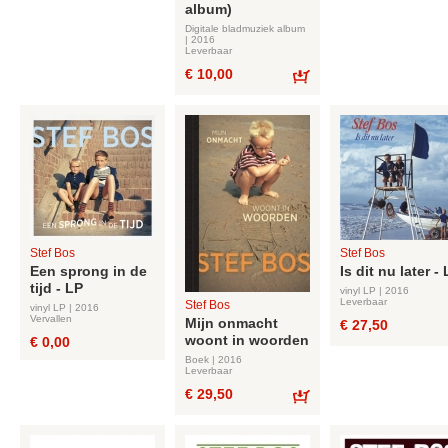
album)
Digitale bladmuziek album
| 2016
Leverbaar
€ 10,00
Bestel
Stef Bos
Stef Bos
Een sprong in de
Is dit nu later -
tijd - LP
vinyl LP | 2016
Leverbaar
Stef Bos
vinyl LP | 2016
Vervallen
Mijn onmacht
€ 27,50
woont in woorden
€ 0,00
Boek | 2016
Leverbaar
€ 29,50
Bestel