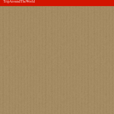
TripAroundTheWorld