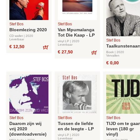
Stef Bos
Stef Bos
Bloemlezing 2020
Van Mpumalanga
Tot Die Kaap - LP
CD wallet | 2020
Leverbaar
Stef Bos
vinyl LP | 2020
Leverbaar
Taalkunstenaar
€ 12,50
€ 27,50
Bestel
Boek | 2020
Vervallen
Bestel
€ 0,00
Stef Bos
Stef Bos
Stef Bos
Daarom zijn wij
Tussen de liefde
TIJD om te gaa
vrij 2020
en de leegte - LP
leven (180 gr
(downloadversie)
vinyl)
vinyl LP | 2020
Leverbaar