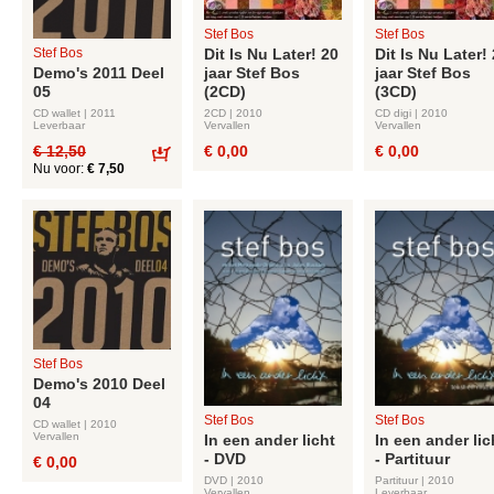
Stef Bos
Stef Bos
Stef Bos
Dit Is Nu Later! 20
Dit Is Nu Later!
Demo's 2011 Deel
jaar Stef Bos
jaar Stef Bos
05
(2CD)
(3CD)
CD wallet | 2011
2CD | 2010
CD digi | 2010
Leverbaar
Vervallen
Vervallen
€ 12,50
€ 0,00
€ 0,00
Nu voor:
€ 7,50
Bestel
Stef Bos
Demo's 2010 Deel
04
Stef Bos
Stef Bos
CD wallet | 2010
Vervallen
In een ander licht
In een ander lic
- DVD
- Partituur
€ 0,00
DVD | 2010
Partituur | 2010
Vervallen
Leverbaar