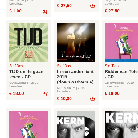
MP3 liedje | 2020
vinyl LP | 2020
Leverbaar
Leverbaar
€ 27,50
€ 1,00
€ 27,50
Bestel
Bestel
Stef Bos
Stef Bos
Stef Bos
TIJD om te gaan
In een ander licht
Ridder van Tol
leven - CD
2019
- CD
(downloadversie)
CD jewelcase | 2020
CD jewelcase | 2019
Leverbaar
Leverbaar
MP3's album | 2019
Leverbaar
€ 18,00
€ 18,00
€ 10,00
Bestel
Bestel