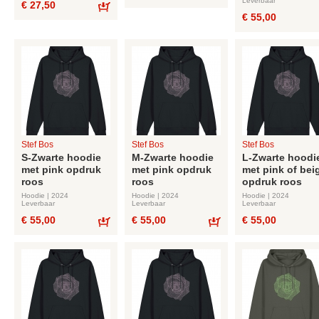
Leverbaar
€ 27,50
Bestel
€ 55,00
Bestel
Stef Bos
Stef Bos
Stef Bos
S-Zwarte hoodie
M-Zwarte hoodie
L-Zwarte hoodi
met pink opdruk
met pink opdruk
met pink of bei
roos
roos
opdruk roos
Hoodie | 2024
Hoodie | 2024
Hoodie | 2024
Leverbaar
Leverbaar
Leverbaar
€ 55,00
€ 55,00
€ 55,00
Bestel
Bestel