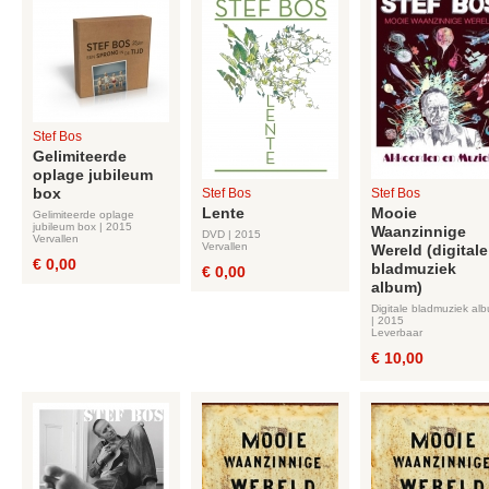
Stef Bos
Gelimiteerde
oplage jubileum
box
Stef Bos
Stef Bos
Lente
Mooie
Gelimiteerde oplage
jubileum box | 2015
Waanzinnige
DVD | 2015
Vervallen
Vervallen
Wereld (digitale
€ 0,00
bladmuziek
€ 0,00
album)
Digitale bladmuziek al
| 2015
Leverbaar
€ 10,00