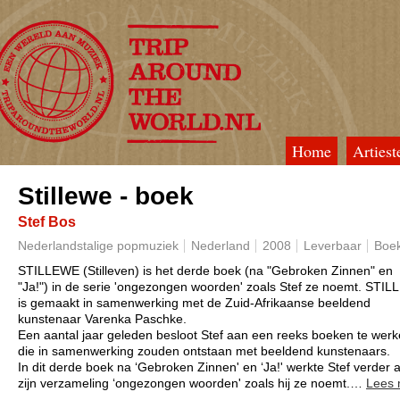
Home
Artiest
TripAroundTheWorld
Stillewe - boek
Stef Bos
Nederlandstalige popmuziek
Nederland
2008
Leverbaar
Boe
STILLEWE (Stilleven) is het derde boek (na "Gebroken Zinnen" en
"Ja!") in de serie 'ongezongen woorden' zoals Stef ze noemt.
STIL
is gemaakt in samenwerking met de Zuid-Afrikaanse beeldend
kunstenaar Varenka Paschke.
Een aantal jaar geleden besloot Stef aan een reeks boeken te wer
die in samenwerking zouden ontstaan met beeldend kunstenaars.
In dit derde boek na ‘Gebroken Zinnen' en ‘Ja!' werkte Stef verder 
zijn verzameling ‘ongezongen woorden' zoals hij ze noemt.
…
Lees 