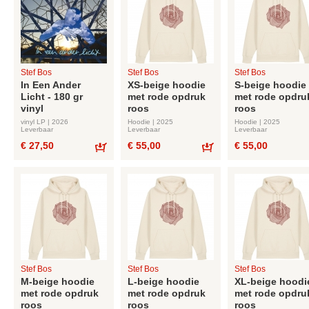
Stef Bos
Stef Bos
Stef Bos
In Een Ander
XS-beige hoodie
S-beige hoodie
Licht - 180 gr
met rode opdruk
met rode opdru
vinyl
roos
roos
vinyl LP | 2026
Hoodie | 2025
Hoodie | 2025
Leverbaar
Leverbaar
Leverbaar
€ 27,50
€ 55,00
€ 55,00
Bestel
Bestel
Stef Bos
Stef Bos
Stef Bos
M-beige hoodie
L-beige hoodie
XL-beige hoodi
met rode opdruk
met rode opdruk
met rode opdru
roos
roos
roos