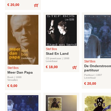
€ 20,00
Bestel
Stef Bos
Stad En Land
CD jewelcase | 1998
Leverbaar
Stef Bos
De Onderstroom
€ 18,00
Stef Bos
partituur
Bestel
Meer Dan Papa
Partituur | 1997
Boek | 1998
Leverbaar
Vervallen
€ 20,00
€ 0,00