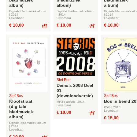
bladmuziek
bladmuziek
bladmuziek
album)
album)
album)
Digitale bladmuziek album
Digitale bladmuziek album
Digitale bladmuziek al
| 2014
| 2014
| 2014
Leverbaar
Leverbaar
Leverbaar
€ 10,00
€ 10,00
€ 10,00
Bestel
Bestel
Stef Bos
Demo's 2008 Deel
01
(downloadversie)
Stef Bos
Stef Bos
Kloofstraat
Bos in beeld 20
MP3's album | 2014
Leverbaar
(digitale
DVD | 2013
Leverbaar
bladmuziek
€ 10,00
album)
€ 15,00
Bestel
Digitale bladmuziek album
| 2014
Leverbaar
€ 10,00