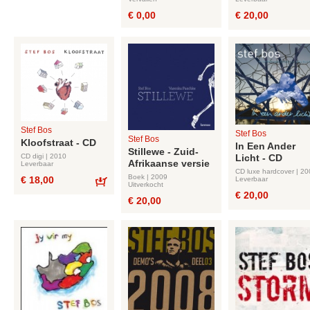
€ 0,00
€ 20,00
Stef Bos
Stef Bos
Stef Bos
Kloofstraat - CD
In Een Ander
Stillewe - Zuid-
CD digi | 2010
Licht - CD
Afrikaanse versie
Leverbaar
CD luxe hardcover | 2
Boek | 2009
€ 18,00
Leverbaar
Uitverkocht
Bestel
€ 20,00
€ 20,00