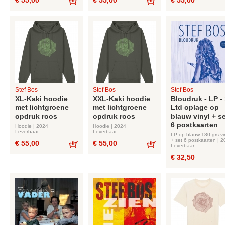
€ 55,00
€ 55,00
€ 55,00
Bestel
Bestel
Stef Bos
Stef Bos
Stef Bos
XL-Kaki hoodie
XXL-Kaki hoodie
Bloudruk - LP -
met lichtgroene
met lichtgroene
Ltd oplage op
opdruk roos
opdruk roos
blauw vinyl + s
6 postkaarten
Hoodie | 2024
Hoodie | 2024
Leverbaar
Leverbaar
LP op blauw 180 grs vi
+ set 6 postkaarten | 
€ 55,00
€ 55,00
Leverbaar
Bestel
Bestel
€ 32,50