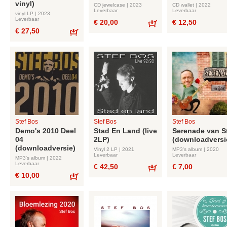
vinyl)
CD jewelcase | 2023
CD wallet | 2022
Leverbaar
Leverbaar
vinyl LP | 2023
Leverbaar
€ 20,00
€ 12,50
€ 27,50
Bestel
Bestel
Stef Bos
Stef Bos
Stef Bos
Demo's 2010 Deel
Stad En Land (live
Serenade van S
04
2LP)
(downloadversi
(downloadversie)
Vinyl 2 LP | 2021
MP3's album | 2020
Leverbaar
Leverbaar
MP3's album | 2022
Leverbaar
€ 42,50
€ 7,00
€ 10,00
Bestel
Bestel