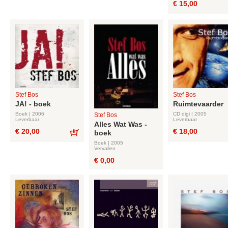
€ 15,00
Stef Bos
Stef Bos
JA! - boek
Ruimtevaarder
Boek | 2006
CD digi | 2005
Stef Bos
Leverbaar
Leverbaar
Alles Wat Was -
€ 20,00
€ 18,00
boek
Bestel
Boek | 2005
Vervallen
€ 0,00