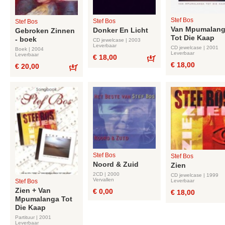
Stef Bos
Stef Bos
Stef Bos
Van Mpumalan
Donker En Licht
Gebroken Zinnen
Tot Die Kaap
- boek
CD jewelcase | 2003
Leverbaar
CD jewelcase | 2001
Boek | 2004
Leverbaar
Leverbaar
€ 18,00
€ 18,00
€ 20,00
Bestel
Bestel
Stef Bos
Stef Bos
Noord & Zuid
Zien
2CD | 2000
CD jewelcase | 1999
Vervallen
Leverbaar
Stef Bos
Zien + Van
€ 0,00
€ 18,00
Mpumalanga Tot
Die Kaap
Partituur | 2001
Leverbaar