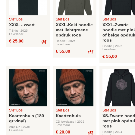
Stef Bos
Stef Bos
Stef Bos
XXXL - zwart
XXXL-Kaki hoodie
XXXL-Zwarte
met lichtgroene
hoodie met pin
T-Shirt | 2025
Leverbaar
opdruk roos
of beige opdru
roos
€ 25,00
Hoodie | 2025
Leverbaar
Hoodie | 2025
Bestel
Leverbaar
€ 55,00
€ 55,00
Bestel
Stef Bos
Stef Bos
Stef Bos
Kaartenhuis (180
Kaartenhuis
XS-Zwarte hood
gr vinyl)
met pink opdru
CD jewelcase | 2025
Leverbaar
roos
vinyl LP | 2025
Leverbaar
€ 20,00
Hoodie | 2024