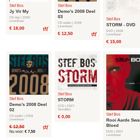
Stef Bos
Stef Bos
Jy Vir My
Demo's 2008 Deel
03
CD digi | 2009
Stef Bos
Leverbaar
CD wallet | 2008
STORM - DVD
Leverbaar
€ 18,00
DVD | 2008
€ 12,50
Bestel
Leverbaar
Bestel
€ 15,00
Stef Bos
Stef Bos
STORM
Demo's 2008 Deel
2CD | 2007
02
Vervallen
Stef Bos
€ 0,00
CD wallet | 2008
Leverbaar
Rooi Aarde Swa
Bloed
€ 12,50
Nu voor:
€ 7,50
DVD | 2007
Bestel
Leverbaar