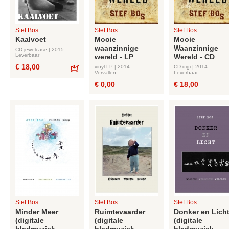
Stef Bos
Stef Bos
Stef Bos
Kaalvoet
Mooie
Mooie
waanzinnige
Waanzinnige
CD jewelcase | 2015
Leverbaar
wereld - LP
Wereld - CD
€ 18,00
vinyl LP | 2014
CD digi | 2014
Vervallen
Leverbaar
Bestel
€ 0,00
€ 18,00
Stef Bos
Stef Bos
Stef Bos
Minder Meer
Ruimtevaarder
Donker en Lich
(digitale
(digitale
(digitale