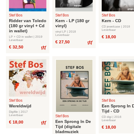
Stef Bos
Stef Bos
Stef Bos
Ridder van Toledo
Kern - LP (180 gr
Kern - CD
(180 gr vinyl + Cd
vinyl)
CD jewelcase | 2018
Leverbaar
in wallet)
vinyl LP | 2018
Leverbaar
€ 18,00
LP + CD in wallet | 2019
Leverbaar
€ 27,50
€ 32,50
Bestel
Bestel
Stef Bos
Stef Bos
Wereldwijd
Een Sprong In 
Tijd - CD
Digifile | 2017
Leverbaar
Stef Bos
CD digi | 2016
Leverbaar
Een Sprong In De
€ 18,00
Tijd (digitale
€ 18,00
Bestel
bladmuziek