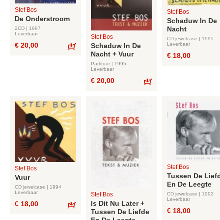
Stef Bos
Stef Bos
De Onderstroom
Schaduw In De
Nacht
2CD | 1997
Leverbaar
Stef Bos
CD jewelcase | 1995
Leverbaar
€ 20,00
Schaduw In De
Nacht + Vuur
Bestel
€ 18,00
Partituur | 1995
Leverbaar
€ 20,00
Bestel
Stef Bos
Stef Bos
Tussen De Lief
Vuur
En De Leegte
CD jewelcase | 1994
Leverbaar
CD jewelcase | 1992
Stef Bos
Leverbaar
Is Dit Nu Later +
€ 18,00
€ 18,00
Tussen De Liefde
Bestel