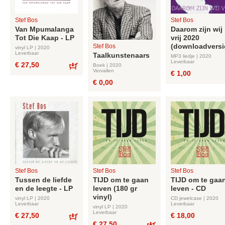
Stef Bos
Stef Bos
Van Mpumalanga
Daarom zijn wij
Tot Die Kaap - LP
vrij 2020
(downloadversi
Stef Bos
vinyl LP | 2020
Leverbaar
Taalkunstenaars
MP3 liedje | 2020
Leverbaar
€ 27,50
Boek | 2020
Vervallen
€ 1,00
Bestel
€ 0,00
Stef Bos
Stef Bos
Stef Bos
Tussen de liefde
TIJD om te gaan
TIJD om te gaa
en de leegte - LP
leven (180 gr
leven - CD
vinyl)
vinyl LP | 2020
CD jewelcase | 2020
Leverbaar
Leverbaar
vinyl LP | 2020
Leverbaar
€ 27,50
€ 18,00
€ 27,50