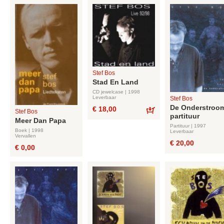
Stef Bos
Stad En Land
CD jewelcase | 1998
Leverbaar
Stef Bos
De Onderstroom
€ 18,00
Stef Bos
partituur
Bestel
Meer Dan Papa
Partituur | 1997
Boek | 1998
Leverbaar
Vervallen
€ 20,00
€ 0,00