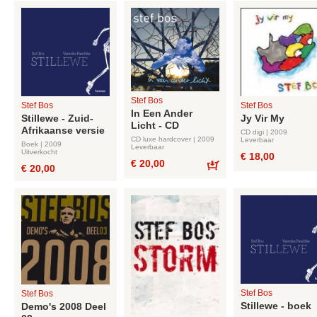
Stef Bos
Stef Bos
Stef Bos
In Een Ander
Stillewe - Zuid-
Jy Vir My
Licht - CD
Afrikaanse versie
CD digi | 2009
CD luxe hardcover | 2009
Leverbaar
Boek | 2009
Leverbaar
Uitverkocht
€ 18,00
€ 20,00
€ 20,00
Bestel
Stef Bos
Stef Bos
Stillewe - boek
Demo's 2008 Deel