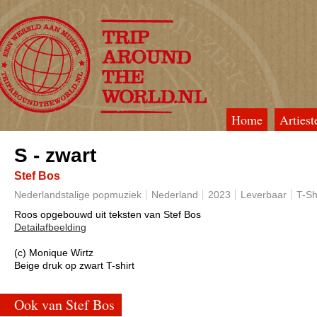
Home
Artiest
TripAroundTheWorld
S - zwart
Stef Bos
Nederlandstalige popmuziek
Nederland
2023
Leverbaar
T-Sh
Roos opgebouwd uit teksten van Stef Bos
Detailafbeelding
(c) Monique Wirtz
Beige druk op zwart T-shirt
Ook van Stef Bos