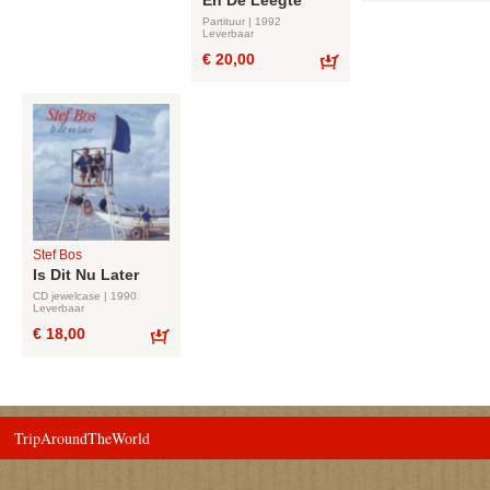
En De Leegte
Partituur | 1992
Leverbaar
€ 20,00
Bestel
Stef Bos
Is Dit Nu Later
CD jewelcase | 1990
Leverbaar
€ 18,00
Bestel
TripAroundTheWorld