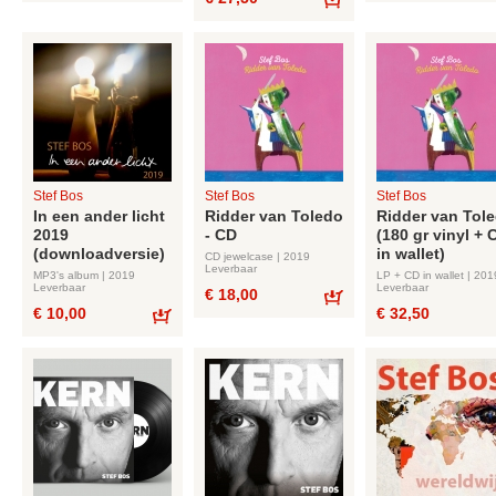
Bestel
Bestel
Stef Bos
Stef Bos
Stef Bos
In een ander licht
Ridder van Toledo
Ridder van Tol
2019
- CD
(180 gr vinyl + 
(downloadversie)
in wallet)
CD jewelcase | 2019
Leverbaar
MP3's album | 2019
LP + CD in wallet | 201
Leverbaar
Leverbaar
€ 18,00
€ 10,00
€ 32,50
Bestel
Bestel