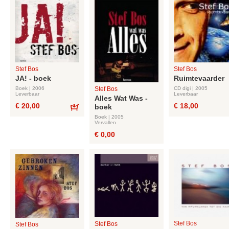
Stef Bos
Stef Bos
JA! - boek
Ruimtevaarder
Boek | 2006
CD digi | 2005
Stef Bos
Leverbaar
Leverbaar
Alles Wat Was -
€ 20,00
€ 18,00
boek
Bestel
Boek | 2005
Vervallen
€ 0,00
Stef Bos
Stef Bos
Stef Bos