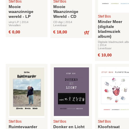
Stef Bos
Stef Bos
Mooie
Mooie
waanzinnige
Waanzinnige
wereld - LP
Wereld - CD
Stef Bos
Minder Meer
vinyl LP | 2014
CD digi | 2014
Vervallen
Leverbaar
(digitale
bladmuziek
€ 0,00
€ 18,00
album)
Bestel
Digitale bladmuziek al
| 2014
Leverbaar
€ 10,00
Stef Bos
Stef Bos
Stef Bos
Ruimtevaarder
Donker en Licht
Kloofstraat