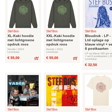
Stef Bos
Stef Bos
Stef Bos
XL-Kaki hoodie
XXL-Kaki hoodie
Bloudruk - LP -
met lichtgroene
met lichtgroene
Ltd oplage op
opdruk roos
opdruk roos
blauw vinyl + s
6 postkaarten
Hoodie | 2024
Hoodie | 2024
Leverbaar
Leverbaar
LP op blauw 180 grs vi
+ set 6 postkaarten | 
€ 55,00
€ 55,00
Leverbaar
Bestel
Bestel
€ 32,50
Stef Bos
Stef Bos
Stef Bos