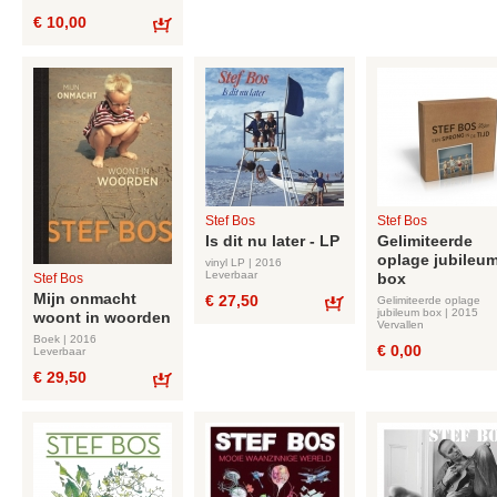
€ 10,00
Bestel
Stef Bos
Stef Bos
Is dit nu later - LP
Gelimiteerde
oplage jubileu
vinyl LP | 2016
Leverbaar
box
Stef Bos
Mijn onmacht
€ 27,50
Gelimiteerde oplage
jubileum box | 2015
woont in woorden
Bestel
Vervallen
Boek | 2016
€ 0,00
Leverbaar
€ 29,50
Bestel