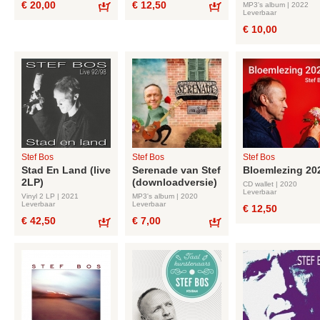
€ 20,00
€ 12,50
MP3's album | 2022
Leverbaar
Bestel
Bestel
€ 10,00
Stef Bos
Stef Bos
Stef Bos
Stad En Land (live
Serenade van Stef
Bloemlezing 20
2LP)
(downloadversie)
CD wallet | 2020
Leverbaar
Vinyl 2 LP | 2021
MP3's album | 2020
Leverbaar
Leverbaar
€ 12,50
€ 42,50
€ 7,00
Bestel
Bestel