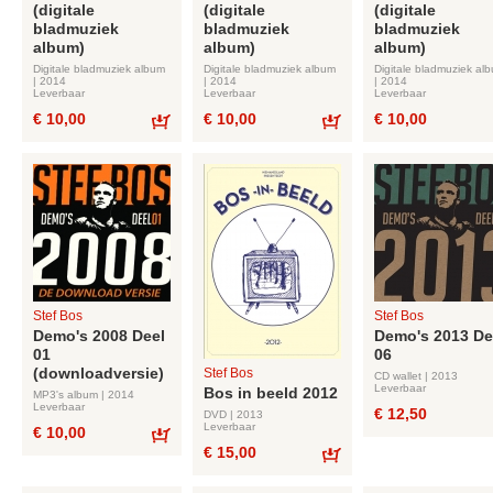
(digitale
(digitale
(digitale
bladmuziek
bladmuziek
bladmuziek
album)
album)
album)
Digitale bladmuziek album
Digitale bladmuziek album
Digitale bladmuziek al
| 2014
| 2014
| 2014
Leverbaar
Leverbaar
Leverbaar
€ 10,00
€ 10,00
€ 10,00
Bestel
Bestel
Stef Bos
Stef Bos
Demo's 2008 Deel
Demo's 2013 De
01
06
(downloadversie)
Stef Bos
CD wallet | 2013
Leverbaar
Bos in beeld 2012
MP3's album | 2014
Leverbaar
€ 12,50
DVD | 2013
Leverbaar
€ 10,00
€ 15,00
Bestel
Bestel