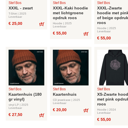
Stef Bos
Stef Bos
Stef Bos
XXXL - zwart
XXXL-Kaki hoodie
XXXL-Zwarte
met lichtgroene
hoodie met pin
T-Shirt | 2025
Leverbaar
opdruk roos
of beige opdru
roos
€ 25,00
Hoodie | 2025
Leverbaar
Hoodie | 2025
Bestel
Leverbaar
€ 55,00
€ 55,00
Bestel
Stef Bos
Stef Bos
Stef Bos
Kaartenhuis (180
Kaartenhuis
XS-Zwarte hood
gr vinyl)
met pink opdru
CD jewelcase | 2025
Leverbaar
roos
vinyl LP | 2025
Leverbaar
€ 20,00
Hoodie | 2024
Leverbaar
€ 27,50
Bestel
€ 55,00
Bestel