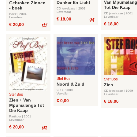
Van Mpumalan
Donker En Licht
Gebroken Zinnen
Tot Die Kaap
- boek
CD jewelcase | 2003
Leverbaar
CD jewelcase | 2001
Boek | 2004
Leverbaar
Leverbaar
€ 18,00
€ 18,00
€ 20,00
Bestel
Bestel
Stef Bos
Stef Bos
Noord & Zuid
Zien
2CD | 2000
CD jewelcase | 1999
Vervallen
Leverbaar
Stef Bos
Zien + Van
€ 0,00
€ 18,00
Mpumalanga Tot
Die Kaap
Partituur | 2001
Leverbaar
€ 20,00
Bestel