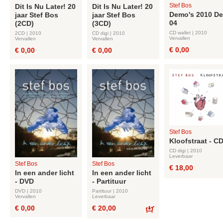
Stef Bos
Dit Is Nu Later! 20
Dit Is Nu Later! 20
Demo's 2010 De
jaar Stef Bos
jaar Stef Bos
04
(2CD)
(3CD)
CD wallet | 2010
2CD | 2010
CD digi | 2010
Vervallen
Vervallen
Vervallen
€ 0,00
€ 0,00
€ 0,00
Stef Bos
Kloofstraat - C
CD digi | 2010
Leverbaar
Stef Bos
Stef Bos
€ 18,00
In een ander licht
In een ander licht
- DVD
- Partituur
DVD | 2010
Partituur | 2010
Vervallen
Leverbaar
€ 0,00
€ 20,00
Bestel