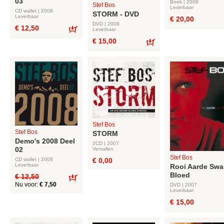
03
Boek | 2008
Stef Bos
Leverbaar
CD wallet | 2008
STORM - DVD
Leverbaar
€ 20,00
DVD | 2008
€ 12,50
Leverbaar
Bestel
€ 15,00
Bestel
Stef Bos
Stef Bos
STORM
Demo's 2008 Deel
2CD | 2007
02
Vervallen
Stef Bos
€ 0,00
CD wallet | 2008
Leverbaar
Rooi Aarde Swa
Bloed
€ 12,50
Nu voor:
€ 7,50
DVD | 2007
Bestel
Leverbaar
€ 15,00