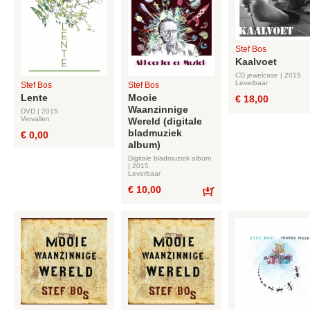
Stef Bos
Kaalvoet
CD jewelcase | 2015
Leverbaar
Stef Bos
Stef Bos
Lente
Mooie
€ 18,00
Waanzinnige
DVD | 2015
Vervallen
Wereld (digitale
bladmuziek
€ 0,00
album)
Digitale bladmuziek album
| 2015
Leverbaar
€ 10,00
Bestel