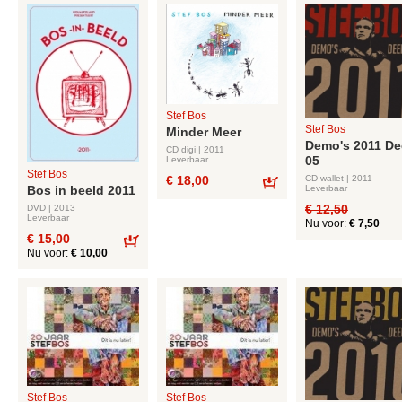
Stef Bos
Stef Bos
Minder Meer
Demo's 2011 De
CD digi | 2011
05
Leverbaar
Stef Bos
CD wallet | 2011
€ 18,00
Leverbaar
Bos in beeld 2011
Bestel
€ 12,50
DVD | 2013
Leverbaar
Nu voor:
€ 7,50
€ 15,00
Nu voor:
€ 10,00
Bestel
Stef Bos
Stef Bos