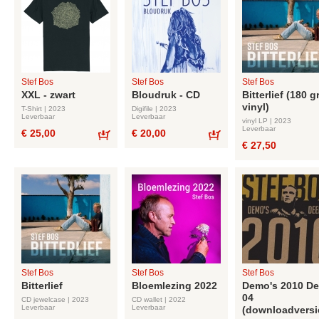
Stef Bos
Stef Bos
Stef Bos
XXL - zwart
Bloudruk - CD
Bitterlief (180 g
vinyl)
T-Shirt | 2023
Digifile | 2023
Leverbaar
Leverbaar
vinyl LP | 2023
Leverbaar
€ 25,00
€ 20,00
€ 27,50
Bestel
Bestel
Stef Bos
Stef Bos
Stef Bos
Bitterlief
Bloemlezing 2022
Demo's 2010 De
04
CD jewelcase | 2023
CD wallet | 2022
Leverbaar
Leverbaar
(downloadversi