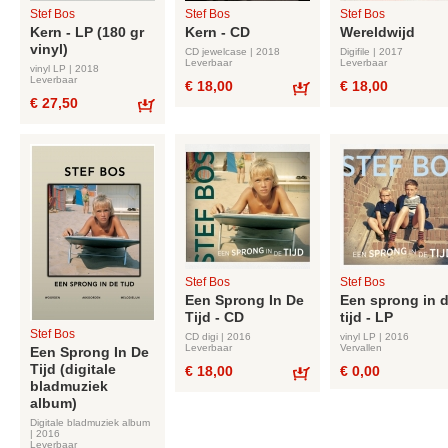
Stef Bos
Stef Bos
Stef Bos
Kern - LP (180 gr
Kern - CD
Wereldwijd
vinyl)
CD jewelcase | 2018
Digifile | 2017
Leverbaar
Leverbaar
vinyl LP | 2018
Leverbaar
€ 18,00
€ 18,00
€ 27,50
Bestel
Bestel
Stef Bos
Stef Bos
Een Sprong In De
Een sprong in 
Tijd - CD
tijd - LP
Stef Bos
CD digi | 2016
vinyl LP | 2016
Leverbaar
Vervallen
Een Sprong In De
Tijd (digitale
€ 18,00
€ 0,00
bladmuziek
Bestel
album)
Digitale bladmuziek album
| 2016
Leverbaar