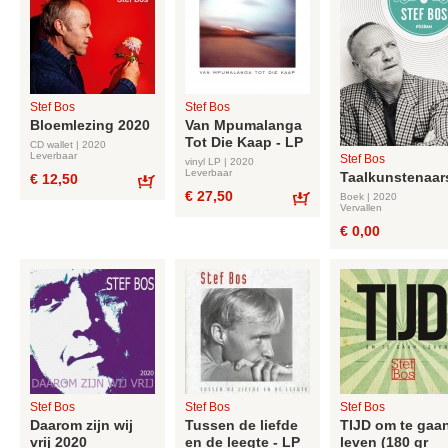
Stef Bos
Stef Bos
Bloemlezing 2020
Van Mpumalanga
Tot Die Kaap - LP
CD wallet | 2020
Leverbaar
Stef Bos
vinyl LP | 2020
Leverbaar
Taalkunstenaar
€ 12,50
€ 27,50
Bestel
Boek | 2020
Vervallen
Bestel
€ 0,00
Stef Bos
Stef Bos
Stef Bos
Daarom zijn wij
Tussen de liefde
TIJD om te gaa
vrij 2020
en de leegte - LP
leven (180 gr