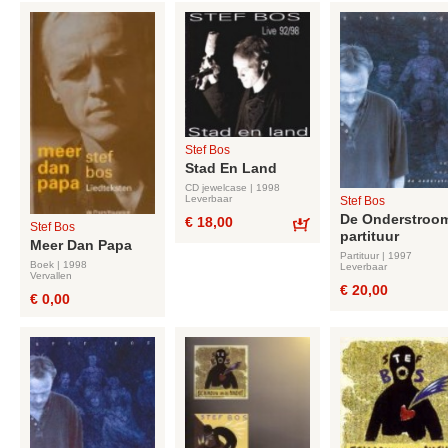
Stef Bos
Stad En Land
CD jewelcase | 1998
Leverbaar
Stef Bos
De Onderstroom
€ 18,00
Stef Bos
partituur
Bestel
Meer Dan Papa
Partituur | 1997
Boek | 1998
Leverbaar
Vervallen
€ 20,00
€ 0,00