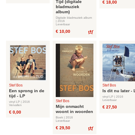
Tijd (digitale
€ 18,00
Bestel
bladmuziek
album)
Digitale bladmuziek album
| 2016
Leverbaar
€ 10,00
Bestel
Stef Bos
Stef Bos
Een sprong in de
Is dit nu later -
tijd - LP
vinyl LP | 2016
Leverbaar
Stef Bos
vinyl LP | 2016
Vervallen
Mijn onmacht
€ 27,50
woont in woorden
€ 0,00
Boek | 2016
Leverbaar
€ 29,50
Bestel