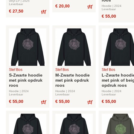
roos
vinyl LP | 2025
Leverbaar
€ 20,00
Hoodie | 2024
Leverbaar
€ 27,50
Bestel
€ 55,00
Bestel
Stef Bos
Stef Bos
Stef Bos
S-Zwarte hoodie
M-Zwarte hoodie
L-Zwarte hoodi
met pink opdruk
met pink opdruk
met pink of bei
roos
roos
opdruk roos
Hoodie | 2024
Hoodie | 2024
Hoodie | 2024
Leverbaar
Leverbaar
Leverbaar
€ 55,00
€ 55,00
€ 55,00
Bestel
Bestel