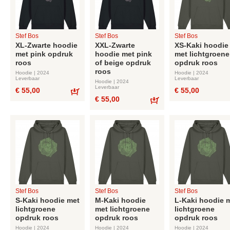
Stef Bos
Stef Bos
Stef Bos
XL-Zwarte hoodie
XXL-Zwarte
XS-Kaki hoodie
met pink opdruk
hoodie met pink
met lichtgroene
roos
of beige opdruk
opdruk roos
roos
Hoodie | 2024
Hoodie | 2024
Leverbaar
Leverbaar
Hoodie | 2024
Leverbaar
€ 55,00
€ 55,00
€ 55,00
Bestel
Bestel
Stef Bos
Stef Bos
Stef Bos
S-Kaki hoodie met
M-Kaki hoodie
L-Kaki hoodie 
lichtgroene
met lichtgroene
lichtgroene
opdruk roos
opdruk roos
opdruk roos
Hoodie | 2024
Hoodie | 2024
Hoodie | 2024