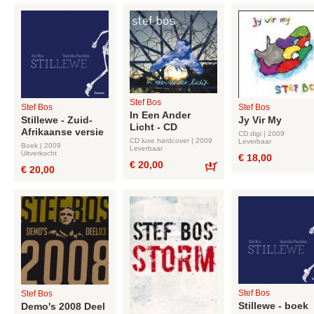
Stef Bos
Stef Bos
Stef Bos
In Een Ander
Stillewe - Zuid-
Jy Vir My
Licht - CD
Afrikaanse versie
CD digi | 2009
CD luxe hardcover | 2009
Leverbaar
Boek | 2009
Leverbaar
Uitverkocht
€ 18,00
€ 20,00
€ 20,00
Bestel
Stef Bos
Stef Bos
Stillewe - boek
Demo's 2008 Deel