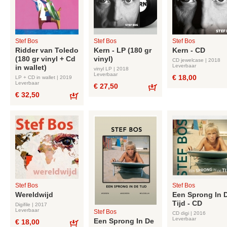
Stef Bos
Stef Bos
Stef Bos
Ridder van Toledo
Kern - LP (180 gr
Kern - CD
(180 gr vinyl + Cd
vinyl)
CD jewelcase | 2018
Leverbaar
in wallet)
vinyl LP | 2018
Leverbaar
€ 18,00
LP + CD in wallet | 2019
Leverbaar
€ 27,50
€ 32,50
Bestel
Bestel
Stef Bos
Stef Bos
Wereldwijd
Een Sprong In 
Tijd - CD
Digifile | 2017
Leverbaar
Stef Bos
CD digi | 2016
Leverbaar
Een Sprong In De
€ 18,00