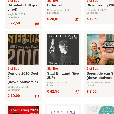
Stef Bos
Stef Bos
Stef Bos
Bitterlief (180 grs
Bitterlief
Bloemlezing 20
vinyl)
CD jewelcase | 2023
CD wallet | 2022
Leverbaar
Leverbaar
vinyl LP | 2023
Leverbaar
€ 20,00
€ 12,50
€ 27,50
Bestel
Bestel
Stef Bos
Stef Bos
Stef Bos
Demo's 2010 Deel
Stad En Land (live
Serenade van S
04
2LP)
(downloadversi
(downloadversie)
Vinyl 2 LP | 2021
MP3's album | 2020
Leverbaar
Leverbaar
MP3's album | 2022
Leverbaar
€ 42,50
€ 7,00
€ 10,00
Bestel
Bestel