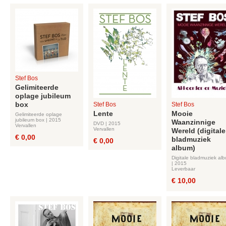
Stef Bos
Gelimiteerde
oplage jubileum
box
Stef Bos
Stef Bos
Lente
Mooie
Gelimiteerde oplage
jubileum box | 2015
Waanzinnige
DVD | 2015
Vervallen
Vervallen
Wereld (digitale
€ 0,00
bladmuziek
€ 0,00
album)
Digitale bladmuziek al
| 2015
Leverbaar
€ 10,00