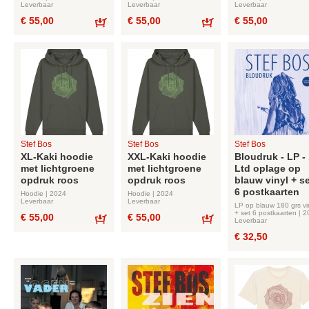
Leverbaar
Leverbaar
Leverbaar
€ 55,00
€ 55,00
€ 55,00
Bestel
Bestel
Stef Bos
Stef Bos
Stef Bos
XL-Kaki hoodie
XXL-Kaki hoodie
Bloudruk - LP -
met lichtgroene
met lichtgroene
Ltd oplage op
opdruk roos
opdruk roos
blauw vinyl + s
6 postkaarten
Hoodie | 2024
Hoodie | 2024
Leverbaar
Leverbaar
LP op blauw 180 grs vi
+ set 6 postkaarten | 
€ 55,00
€ 55,00
Leverbaar
Bestel
Bestel
€ 32,50