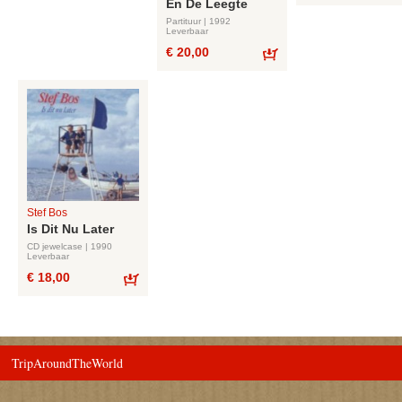
En De Leegte
Partituur | 1992
Leverbaar
€ 20,00
Bestel
Stef Bos
Is Dit Nu Later
CD jewelcase | 1990
Leverbaar
€ 18,00
Bestel
TripAroundTheWorld