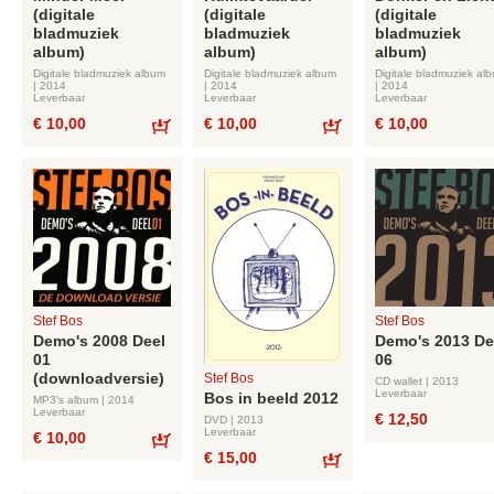
(digitale
(digitale
(digitale
bladmuziek
bladmuziek
bladmuziek
album)
album)
album)
Digitale bladmuziek album
Digitale bladmuziek album
Digitale bladmuziek al
| 2014
| 2014
| 2014
Leverbaar
Leverbaar
Leverbaar
€ 10,00
€ 10,00
€ 10,00
Bestel
Bestel
Stef Bos
Stef Bos
Demo's 2008 Deel
Demo's 2013 De
01
06
(downloadversie)
Stef Bos
CD wallet | 2013
Leverbaar
Bos in beeld 2012
MP3's album | 2014
Leverbaar
€ 12,50
DVD | 2013
Leverbaar
€ 10,00
€ 15,00
Bestel
Bestel