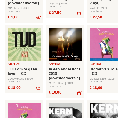
(downloadversie)
vinyl)
vinyl LP | 2020
Leverbaar
MP3 liedje | 2020
vinyl LP | 2020
Leverbaar
Leverbaar
€ 27,50
€ 1,00
€ 27,50
Bestel
Bestel
Stef Bos
Stef Bos
Stef Bos
TIJD om te gaan
In een ander licht
Ridder van Tol
leven - CD
2019
- CD
(downloadversie)
CD jewelcase | 2020
CD jewelcase | 2019
Leverbaar
Leverbaar
MP3's album | 2019
Leverbaar
€ 18,00
€ 18,00
€ 10,00
Bestel
Bestel