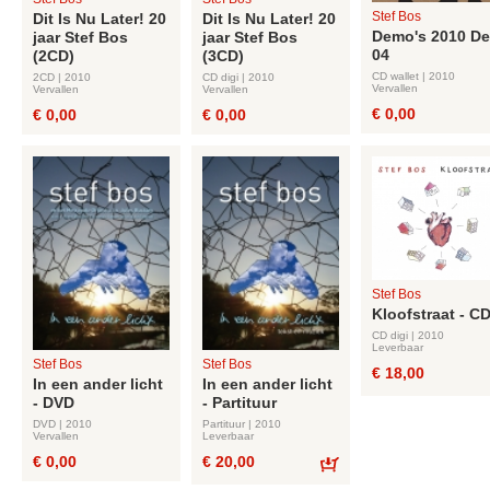
Stef Bos
Dit Is Nu Later! 20
Dit Is Nu Later! 20
Demo's 2010 De
jaar Stef Bos
jaar Stef Bos
04
(2CD)
(3CD)
CD wallet | 2010
2CD | 2010
CD digi | 2010
Vervallen
Vervallen
Vervallen
€ 0,00
€ 0,00
€ 0,00
Stef Bos
Kloofstraat - C
CD digi | 2010
Leverbaar
Stef Bos
Stef Bos
€ 18,00
In een ander licht
In een ander licht
- DVD
- Partituur
DVD | 2010
Partituur | 2010
Vervallen
Leverbaar
€ 0,00
€ 20,00
Bestel