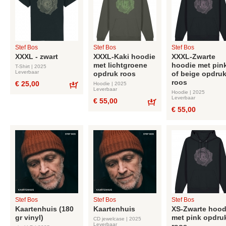
Stef Bos
Stef Bos
Stef Bos
XXXL - zwart
XXXL-Kaki hoodie
XXXL-Zwarte
met lichtgroene
hoodie met pin
T-Shirt | 2025
Leverbaar
opdruk roos
of beige opdru
roos
€ 25,00
Hoodie | 2025
Leverbaar
Hoodie | 2025
Bestel
Leverbaar
€ 55,00
€ 55,00
Bestel
Stef Bos
Stef Bos
Stef Bos
Kaartenhuis (180
Kaartenhuis
XS-Zwarte hood
gr vinyl)
met pink opdru
CD jewelcase | 2025
Leverbaar