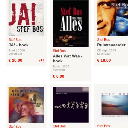
Stef Bos
Stef Bos
JA! - boek
Ruimtevaarder
Boek | 2006
CD digi | 2005
Stef Bos
Leverbaar
Leverbaar
Alles Wat Was -
€ 20,00
€ 18,00
boek
Bestel
Boek | 2005
Vervallen
€ 0,00
Stef Bos
Stef Bos
Stef Bos