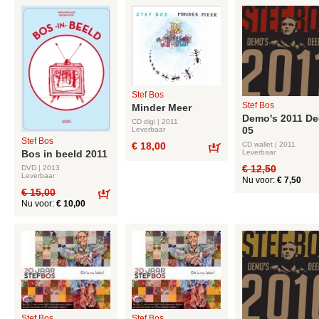
Stef Bos
Stef Bos
Minder Meer
Demo's 2011 De
CD digi | 2011
05
Leverbaar
Stef Bos
CD wallet | 2011
€ 18,00
Leverbaar
Bos in beeld 2011
Bestel
€ 12,50
DVD | 2013
Leverbaar
Nu voor:
€ 7,50
€ 15,00
Nu voor:
€ 10,00
Bestel
Stef Bos
Stef Bos