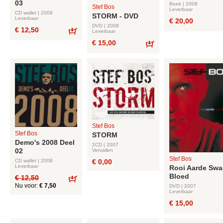
03
Boek | 2008
Stef Bos
Leverbaar
CD wallet | 2008
STORM - DVD
Leverbaar
€ 20,00
DVD | 2008
€ 12,50
Leverbaar
Bestel
€ 15,00
Bestel
Stef Bos
Stef Bos
STORM
Demo's 2008 Deel
2CD | 2007
02
Vervallen
Stef Bos
€ 0,00
CD wallet | 2008
Leverbaar
Rooi Aarde Swa
Bloed
€ 12,50
Nu voor:
€ 7,50
DVD | 2007
Bestel
Leverbaar
€ 15,00