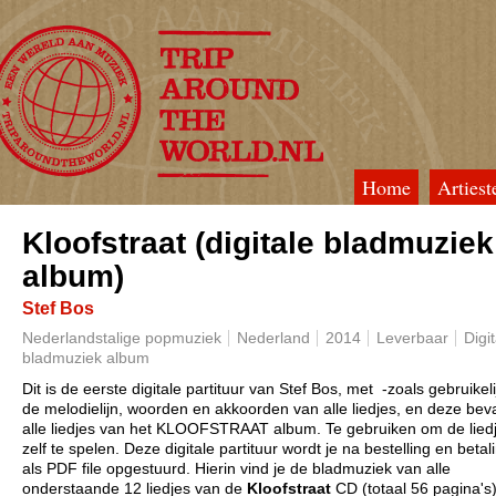
Home
Artiest
TripAroundTheWorld
Kloofstraat (digitale bladmuziek
album)
Stef Bos
Nederlandstalige popmuziek
Nederland
2014
Leverbaar
Digi
bladmuziek album
Dit is de eerste digitale partituur van Stef Bos, met -zoals gebruikeli
de melodielijn, woorden en akkoorden van alle liedjes, en deze bev
alle liedjes van het KLOOFSTRAAT album. Te gebruiken om de lied
zelf te spelen.
Deze digitale partituur wordt je na bestelling en betal
als PDF file opgestuurd. Hierin vind je de bladmuziek van alle
onderstaande 12 liedjes van de
Kloofstraat
CD (totaal 56 pagina's)