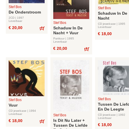
Stef Bos
Stef Bos
De Onderstroom
Schaduw In De
Nacht
2CD | 1997
Leverbaar
Stef Bos
CD jewelcase | 1995
Leverbaar
€ 20,00
Schaduw In De
Nacht + Vuur
Bestel
€ 18,00
Partituur | 1995
Leverbaar
€ 20,00
Bestel
Stef Bos
Stef Bos
Tussen De Lief
Vuur
En De Leegte
CD jewelcase | 1994
Leverbaar
CD jewelcase | 1992
Stef Bos
Leverbaar
Is Dit Nu Later +
€ 18,00
€ 18,00
Tussen De Liefde
Bestel