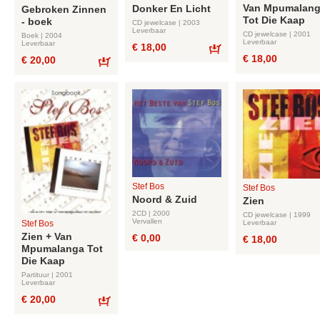
Van Mpumalan
Donker En Licht
Gebroken Zinnen
Tot Die Kaap
- boek
CD jewelcase | 2003
Leverbaar
CD jewelcase | 2001
Boek | 2004
Leverbaar
Leverbaar
€ 18,00
€ 18,00
€ 20,00
Bestel
Bestel
Stef Bos
Stef Bos
Noord & Zuid
Zien
2CD | 2000
CD jewelcase | 1999
Vervallen
Leverbaar
Stef Bos
Zien + Van
€ 0,00
€ 18,00
Mpumalanga Tot
Die Kaap
Partituur | 2001
Leverbaar
€ 20,00
Bestel