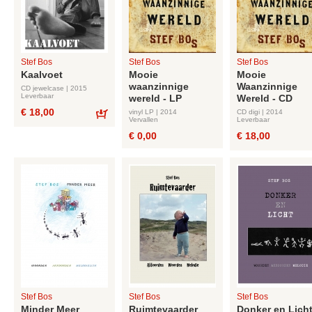
Stef Bos
Stef Bos
Stef Bos
Kaalvoet
Mooie
Mooie
waanzinnige
Waanzinnige
CD jewelcase | 2015
Leverbaar
wereld - LP
Wereld - CD
€ 18,00
vinyl LP | 2014
CD digi | 2014
Vervallen
Leverbaar
Bestel
€ 0,00
€ 18,00
Stef Bos
Stef Bos
Stef Bos
Minder Meer
Ruimtevaarder
Donker en Lich