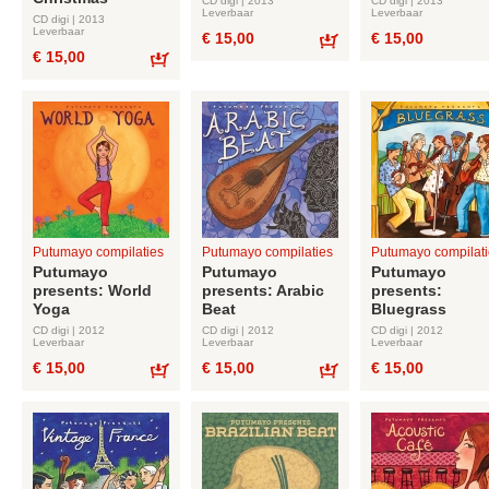
CD digi | 2013
CD digi | 2013
Leverbaar
Leverbaar
CD digi | 2013
Leverbaar
€ 15,00
€ 15,00
€ 15,00
Bestel
Bestel
Putumayo compilaties
Putumayo compilaties
Putumayo compilati
Putumayo
Putumayo
Putumayo
presents: World
presents: Arabic
presents:
Yoga
Beat
Bluegrass
CD digi | 2012
CD digi | 2012
CD digi | 2012
Leverbaar
Leverbaar
Leverbaar
€ 15,00
€ 15,00
€ 15,00
Bestel
Bestel