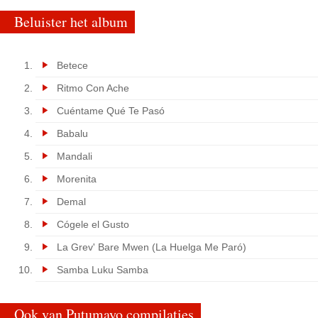
Beluister het album
Betece
Ritmo Con Ache
Cuéntame Qué Te Pasó
Babalu
Mandali
Morenita
Demal
Cógele el Gusto
La Grev' Bare Mwen (La Huelga Me Paró)
Samba Luku Samba
Ook van Putumayo compilaties