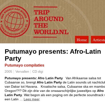
Home
Artiest
TripAroundTheWorld
Putumayo presents: Afro-Latin
Party
Putumayo compilaties
2005
Vervallen
CD digi
Putumayo presents: Afro Latin Party
Van Afrikaanse salsa tot
Cubaanse
so,
brengt
Afro Latin Party
de Latin sounds uit nachtclu
van Dakar tot Havana.
Kroatische salsa, Cubaanse ska en mambo 
Oregon!?!? Dit zijn drie van de onwaarschijnlijke juweeltjes op
Afro
Latin Party
. Wat begon als een poging om de perfecte soundtrack 
een Latin
…
Lees meer