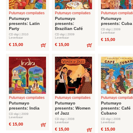
Putumayo compilaties
Putumayo compilaties
Putumayo compilati
Putumayo
Putumayo
Putumayo
presents: Latin
presents:
presents: Cuba
Party
Brazilian Café
CD digi | 2009
Leverbaar
CD digi | 2010
CD digi | 2009
Leverbaar
Leverbaar
€ 15,00
€ 15,00
€ 15,00
Bestel
Bestel
Putumayo compilaties
Putumayo compilaties
Putumayo compilati
Putumayo
Putumayo
Putumayo
presents: India
presents: Women
presents: Café
of Jazz
Cubano
CD digi | 2009
Leverbaar
CD digi | 2008
CD digi | 2008
Leverbaar
Leverbaar
€ 15,00
€ 15,00
€ 15,00
Bestel