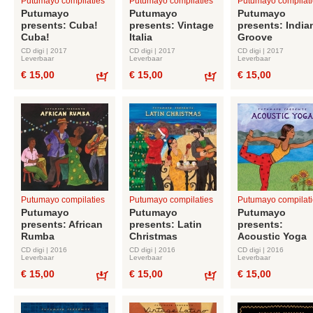
Putumayo compilaties
Putumayo compilaties
Putumayo compilati
Putumayo
Putumayo
Putumayo
presents: Cuba!
presents: Vintage
presents: India
Cuba!
Italia
Groove
CD digi | 2017
CD digi | 2017
CD digi | 2017
Leverbaar
Leverbaar
Leverbaar
€ 15,00
€ 15,00
€ 15,00
Bestel
Bestel
Putumayo compilaties
Putumayo compilaties
Putumayo compilati
Putumayo
Putumayo
Putumayo
presents: African
presents: Latin
presents:
Rumba
Christmas
Acoustic Yoga
CD digi | 2016
CD digi | 2016
CD digi | 2016
Leverbaar
Leverbaar
Leverbaar
€ 15,00
€ 15,00
€ 15,00
Bestel
Bestel