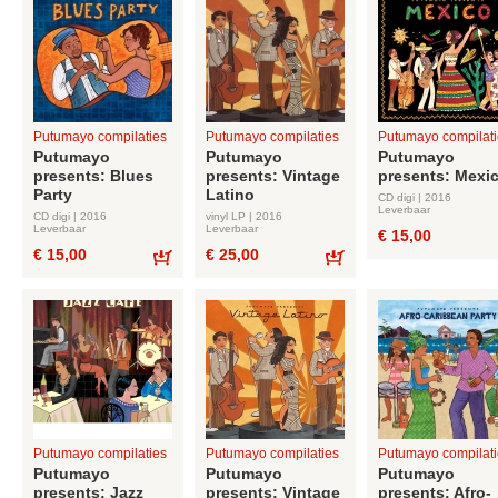
Putumayo compilaties
Putumayo compilaties
Putumayo compilati
Putumayo
Putumayo
Putumayo
presents: Blues
presents: Vintage
presents: Mexi
Party
Latino
CD digi | 2016
Leverbaar
CD digi | 2016
vinyl LP | 2016
Leverbaar
Leverbaar
€ 15,00
€ 15,00
€ 25,00
Bestel
Bestel
Putumayo compilaties
Putumayo compilaties
Putumayo compilati
Putumayo
Putumayo
Putumayo
presents: Jazz
presents: Vintage
presents: Afro-