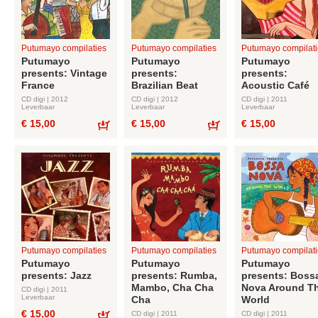
Putumayo compilaties
Putumayo compilaties
Putumayo compilati
Putumayo
Putumayo
Putumayo
presents: Vintage
presents:
presents:
France
Brazilian Beat
Acoustic Café
CD digi | 2012
CD digi | 2012
CD digi | 2011
Leverbaar
Leverbaar
Leverbaar
€ 15,00
€ 15,00
€ 15,00
Bestel
Bestel
Putumayo compilaties
Putumayo compilaties
Putumayo compilati
Putumayo
Putumayo
Putumayo
presents: Jazz
presents: Rumba,
presents: Boss
Mambo, Cha Cha
Nova Around T
CD digi | 2011
Leverbaar
Cha
World
€ 15,00
CD digi | 2011
CD digi | 2011