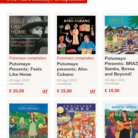
Putumayo
Putumayo compilaties
Putumayo compilaties
Presents: BRAZ
Putumayo
Putumayo
Samba, Bossa
Presents: Feels
presents: Afro-
and Beyond!
Like Home
Cubano
CD digi | 2020
CD digi | 2022
CD digi | 2022
Leverbaar
Leverbaar
Leverbaar
€ 15,00
€ 20,00
€ 15,00
Bestel
Bestel