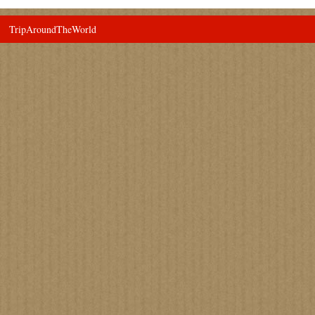
TripAroundTheWorld