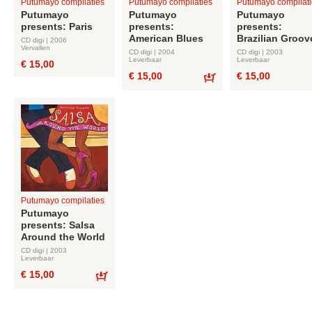
Putumayo compilaties
Putumayo compilaties
Putumayo compilati
Putumayo
Putumayo
Putumayo
presents: Paris
presents:
presents:
American Blues
Brazilian Groov
CD digi | 2006
Vervallen
CD digi | 2004
CD digi | 2003
Leverbaar
Leverbaar
€ 15,00
€ 15,00
€ 15,00
Bestel
Putumayo compilaties
Putumayo
presents: Salsa
Around the World
CD digi | 2003
Leverbaar
€ 15,00
Bestel