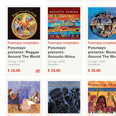
Bestel
Putumayo compilaties
Putumayo compilaties
Putumayo compilati
Putumayo
Putumayo
Putumayo
presents: Reggae
presents:
presents: Blues
Around The World
Acoustic Africa
Around The Wo
CD digi | 2008
CD digi | 2006
CD digi | 2006
Leverbaar
Vervallen
Leverbaar
€ 15,00
€ 15,00
€ 15,00
Bestel