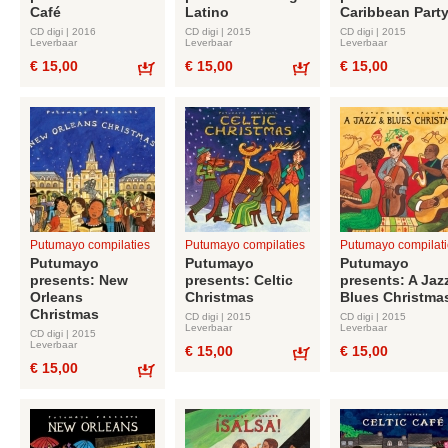
Café
Latino
Caribbean Part
CD digi | 2016
CD digi | 2015
CD digi | 2015
Leverbaar
Leverbaar
Leverbaar
€ 15,00
€ 15,00
€ 15,00
Bestel
Bestel
Putumayo compilaties
Putumayo compilaties
Putumayo compilati
Putumayo
Putumayo
Putumayo
presents: New
presents: Celtic
presents: A Jaz
Orleans
Christmas
Blues Christma
Christmas
CD digi | 2015
CD digi | 2015
Leverbaar
Leverbaar
CD digi | 2015
Leverbaar
€ 15,00
€ 15,00
€ 15,00
Bestel
Bestel