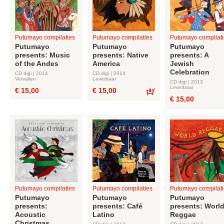
Putumayo compilaties
Putumayo compilaties
Putumayo compilati
Putumayo
Putumayo
Putumayo
presents: Music
presents: Native
presents: A
of the Andes
America
Jewish
Celebration
CD digi | 2014
CD digi | 2014
Vervallen
Leverbaar
CD digi | 2013
Leverbaar
€ 15,00
€ 15,00
€ 15,00
Bestel
Putumayo compilaties
Putumayo compilaties
Putumayo compilati
Putumayo
Putumayo
Putumayo
presents:
presents: Café
presents: Worl
Acoustic
Latino
Reggae
Christmas