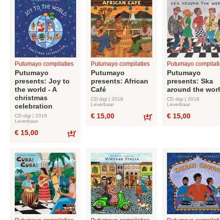
Putumayo compilaties
Putumayo compilaties
Putumayo compilati
Putumayo
Putumayo
Putumayo
presents: Joy to
presents: African
presents: Ska
the world - A
Café
around the wor
christmas
CD digi | 2018
CD digi | 2018
Leverbaar
Leverbaar
celebration
€ 15,00
€ 15,00
CD digi | 2018
Leverbaar
Bestel
€ 15,00
Bestel