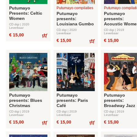
Putumayo
Putumayo compilaties
Putumayo compilati
Presents: Celtic
Putumayo
Putumayo
Women
presents:
presents:
Louisiana Gumbo
Acoustic Wome
CD digi | 2020
Leverbaar
CD digi | 2020
CD digi | 2019
Leverbaar
Leverbaar
€ 15,00
€ 15,00
€ 15,00
Bestel
Bestel
Putumayo
Putumayo
Putumayo
presents: Blues
presents: Paris
presents:
Christmas
Café
Broadway Jazz
CD digi | 2019
CD digi | 2019
CD digi | 2019
Leverbaar
Leverbaar
Leverbaar
€ 15,00
€ 15,00
€ 15,00
Bestel
Bestel