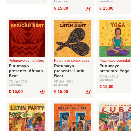
Leverbaar
Leverbaar
Bestel
€ 15,00
€ 15,00
Bestel
Putumayo compilaties
Putumayo compilaties
Putumayo compilati
Putumayo
Putumayo
Putumayo
presents: African
presents: Latin
presents: Yoga
Beat
Beat
CD digi | 2010
Leverbaar
CD digi | 2011
CD digi | 2011
Leverbaar
Leverbaar
€ 15,00
€ 15,00
€ 15,00
Bestel
Bestel