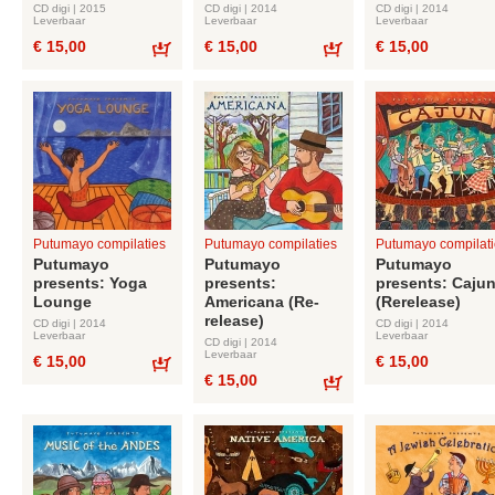
CD digi | 2015
CD digi | 2014
CD digi | 2014
Leverbaar
Leverbaar
Leverbaar
€ 15,00
€ 15,00
€ 15,00
Bestel
Bestel
Putumayo compilaties
Putumayo compilaties
Putumayo compilati
Putumayo
Putumayo
Putumayo
presents: Yoga
presents:
presents: Caju
Lounge
Americana (Re-
(Rerelease)
release)
CD digi | 2014
CD digi | 2014
Leverbaar
Leverbaar
CD digi | 2014
Leverbaar
€ 15,00
€ 15,00
€ 15,00
Bestel
Bestel