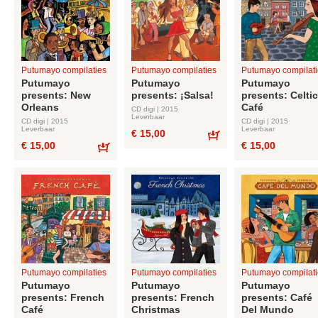
Putumayo compilaties
Putumayo compilaties
Putumayo compilati
Putumayo
Putumayo
Putumayo
presents: New
presents: ¡Salsa!
presents: Celtic
Orleans
Café
CD digi | 2015
Leverbaar
CD digi | 2015
CD digi | 2015
Leverbaar
Leverbaar
€ 15,00
€ 15,00
€ 15,00
Bestel
Bestel
Putumayo compilaties
Putumayo compilaties
Putumayo compilati
Putumayo
Putumayo
Putumayo
presents: French
presents: French
presents: Café
Café
Christmas
Del Mundo