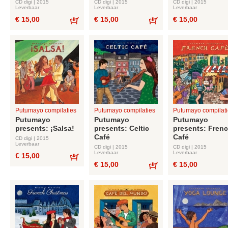
CD digi | 2015
CD digi | 2015
CD digi | 2015
Leverbaar
Leverbaar
Leverbaar
€ 15,00
€ 15,00
€ 15,00
Bestel
Bestel
Putumayo compilaties
Putumayo compilaties
Putumayo compilati
Putumayo
Putumayo
Putumayo
presents: ¡Salsa!
presents: Celtic
presents: Fren
Café
Café
CD digi | 2015
Leverbaar
CD digi | 2015
CD digi | 2015
Leverbaar
Leverbaar
€ 15,00
€ 15,00
€ 15,00
Bestel
Bestel