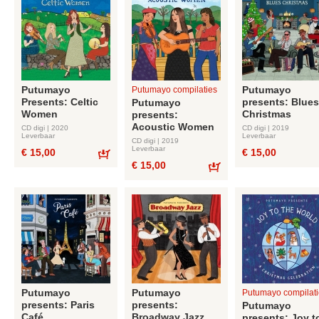
Putumayo
Putumayo
Putumayo compilaties
Presents: Celtic
presents: Blues
Putumayo
Women
Christmas
presents:
Acoustic Women
CD digi | 2020
CD digi | 2019
Leverbaar
Leverbaar
CD digi | 2019
Leverbaar
€ 15,00
€ 15,00
€ 15,00
Bestel
Bestel
Putumayo
Putumayo
Putumayo compilati
presents: Paris
presents:
Putumayo
Café
Broadway Jazz
presents: Joy t