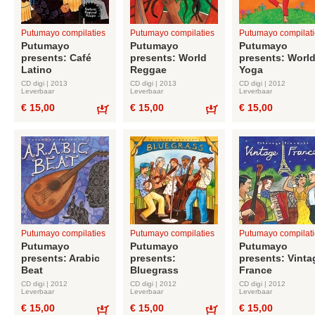
Putumayo compilaties
Putumayo compilaties
Putumayo compilati
Putumayo
Putumayo
Putumayo
presents: Café
presents: World
presents: Worl
Latino
Reggae
Yoga
CD digi | 2013
CD digi | 2013
CD digi | 2012
Leverbaar
Leverbaar
Leverbaar
€ 15,00
€ 15,00
€ 15,00
Bestel
Bestel
Putumayo compilaties
Putumayo compilaties
Putumayo compilati
Putumayo
Putumayo
Putumayo
presents: Arabic
presents:
presents: Vinta
Beat
Bluegrass
France
CD digi | 2012
CD digi | 2012
CD digi | 2012
Leverbaar
Leverbaar
Leverbaar
€ 15,00
€ 15,00
€ 15,00