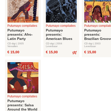
Putumayo compilaties
Putumayo compilaties
Putumayo compilati
Putumayo
Putumayo
Putumayo
presents: Afro-
presents:
presents:
Latin Party
American Blues
Brazilian Groov
CD digi | 2005
CD digi | 2004
CD digi | 2003
Vervallen
Leverbaar
Leverbaar
€ 15,00
€ 15,00
€ 15,00
Bestel
Putumayo compilaties
Putumayo
presents: Salsa
Around the World