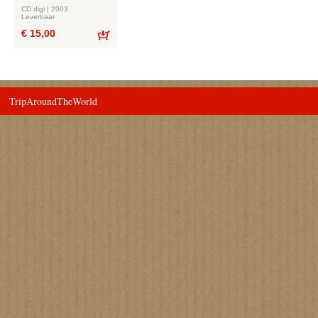
CD digi | 2003
Leverbaar
€ 15,00
Bestel
TripAroundTheWorld