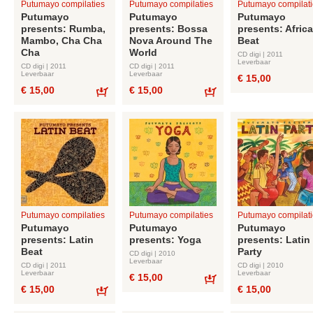
Putumayo compilaties
Putumayo compilaties
Putumayo compilati
Putumayo
Putumayo
Putumayo
presents: Rumba,
presents: Bossa
presents: Afric
Mambo, Cha Cha
Nova Around The
Beat
Cha
World
CD digi | 2011
Leverbaar
CD digi | 2011
CD digi | 2011
Leverbaar
Leverbaar
€ 15,00
€ 15,00
€ 15,00
Bestel
Bestel
Putumayo compilaties
Putumayo compilaties
Putumayo compilati
Putumayo
Putumayo
Putumayo
presents: Latin
presents: Yoga
presents: Latin
Beat
Party
CD digi | 2010
Leverbaar
CD digi | 2011
CD digi | 2010
Leverbaar
Leverbaar
€ 15,00
€ 15,00
€ 15,00
Bestel
Bestel