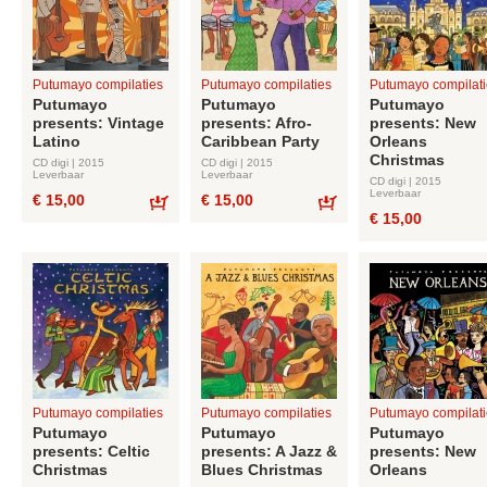
Putumayo compilaties
Putumayo compilaties
Putumayo compilati
Putumayo
Putumayo
Putumayo
presents: Vintage
presents: Afro-
presents: New
Latino
Caribbean Party
Orleans
Christmas
CD digi | 2015
CD digi | 2015
Leverbaar
Leverbaar
CD digi | 2015
Leverbaar
€ 15,00
€ 15,00
€ 15,00
Bestel
Bestel
Putumayo compilaties
Putumayo compilaties
Putumayo compilati
Putumayo
Putumayo
Putumayo
presents: Celtic
presents: A Jazz &
presents: New
Christmas
Blues Christmas
Orleans