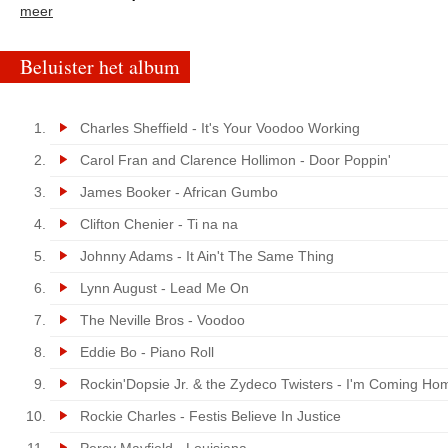
meer
Beluister het album
Charles Sheffield - It's Your Voodoo Working
Carol Fran and Clarence Hollimon - Door Poppin'
James Booker - African Gumbo
Clifton Chenier - Ti na na
Johnny Adams - It Ain't The Same Thing
Lynn August - Lead Me On
The Neville Bros - Voodoo
Eddie Bo - Piano Roll
Rockin'Dopsie Jr. & the Zydeco Twisters - I'm Coming Ho
Rockie Charles - Festis Believe In Justice