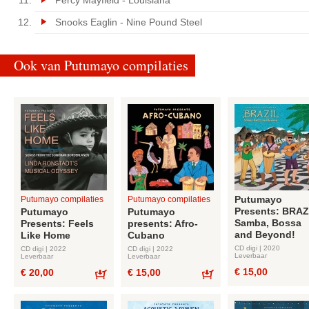
Percy Mayfield - Louisiana
Snooks Eaglin - Nine Pound Steel
Ook van Putumayo compilaties
Putumayo
Putumayo compilaties
Putumayo compilaties
Presents: BRAZ
Putumayo
Putumayo
Samba, Bossa
Presents: Feels
presents: Afro-
and Beyond!
Like Home
Cubano
CD digi | 2020
CD digi | 2022
CD digi | 2022
Leverbaar
Leverbaar
Leverbaar
€ 15,00
€ 20,00
€ 15,00
Bestel
Bestel