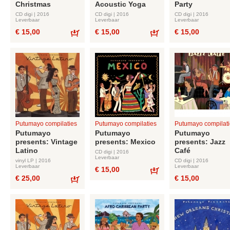
Christmas
Acoustic Yoga
Party
CD digi | 2016
CD digi | 2016
CD digi | 2016
Leverbaar
Leverbaar
Leverbaar
€ 15,00
€ 15,00
€ 15,00
Bestel
Bestel
Putumayo compilaties
Putumayo compilaties
Putumayo compilati
Putumayo
Putumayo
Putumayo
presents: Vintage
presents: Mexico
presents: Jazz
Latino
Café
CD digi | 2016
Leverbaar
vinyl LP | 2016
CD digi | 2016
Leverbaar
Leverbaar
€ 15,00
€ 25,00
€ 15,00
Bestel
Bestel