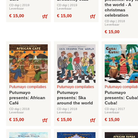
the world - A
CD digi | 2019
CD digi | 2019
Leverbaar
Leverbaar
christmas
celebration
€ 15,00
€ 15,00
Bestel
Bestel
CD digi | 2018
Leverbaar
€ 15,00
Putumayo compilaties
Putumayo compilaties
Putumayo compilati
Putumayo
Putumayo
Putumayo
presents: African
presents: Ska
presents: Cuba
Café
around the world
Cuba!
CD digi | 2018
CD digi | 2018
CD digi | 2017
Leverbaar
Leverbaar
Leverbaar
€ 15,00
€ 15,00
€ 15,00
Bestel
Bestel