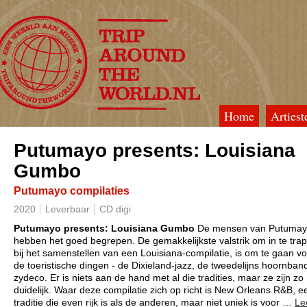
Home
Artiest
TripAroundTheWorld
Putumayo presents: Louisiana
Gumbo
Putumayo compilaties
2020
Leverbaar
CD digi
Putumayo presents: Louisiana Gumbo
De mensen van Putuma
hebben het goed begrepen. De gemakkelijkste valstrik om in te tra
bij het samenstellen van een Louisiana-compilatie, is om te gaan v
de toeristische dingen - de Dixieland-jazz, de tweedelijns hoornban
zydeco. Er is niets aan de hand met al die tradities, maar ze zijn zo
duidelijk. Waar deze compilatie zich op richt is New Orleans R&B, e
traditie die even rijk is als de anderen, maar niet uniek is voor
…
Le