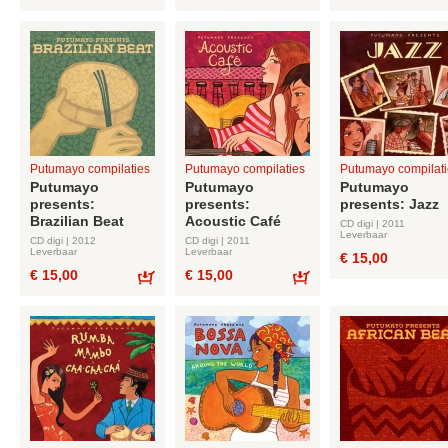
Bestel
Bestel
Putumayo compilaties
Putumayo compilaties
Putumayo compilati
Putumayo
Putumayo
Putumayo
presents:
presents:
presents: Jazz
Brazilian Beat
Acoustic Café
CD digi | 2011
Leverbaar
CD digi | 2012
CD digi | 2011
Leverbaar
Leverbaar
€ 15,00
€ 15,00
€ 15,00
Bestel
Bestel