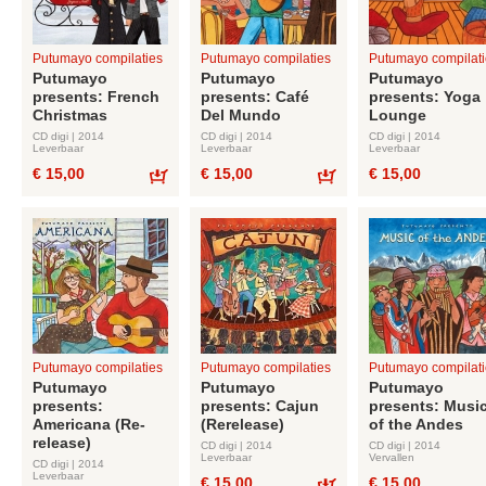
Putumayo compilaties
Putumayo compilaties
Putumayo compilati
Putumayo
Putumayo
Putumayo
presents: French
presents: Café
presents: Yoga
Christmas
Del Mundo
Lounge
CD digi | 2014
CD digi | 2014
CD digi | 2014
Leverbaar
Leverbaar
Leverbaar
€ 15,00
€ 15,00
€ 15,00
Bestel
Bestel
Putumayo compilaties
Putumayo compilaties
Putumayo compilati
Putumayo
Putumayo
Putumayo
presents:
presents: Cajun
presents: Musi
Americana (Re-
(Rerelease)
of the Andes
release)
CD digi | 2014
CD digi | 2014
Leverbaar
Vervallen
CD digi | 2014
Leverbaar
€ 15,00
€ 15,00