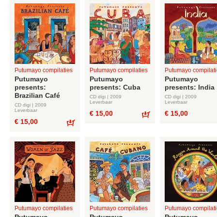
Putumayo compilaties
Putumayo compilaties
Putumayo compilati
Putumayo
Putumayo
Putumayo
presents:
presents: Cuba
presents: India
Brazilian Café
CD digi | 2009
CD digi | 2009
Leverbaar
Leverbaar
CD digi | 2009
Leverbaar
€ 15,00
€ 15,00
€ 15,00
Bestel
Bestel
Putumayo compilaties
Putumayo compilaties
Putumayo compilati