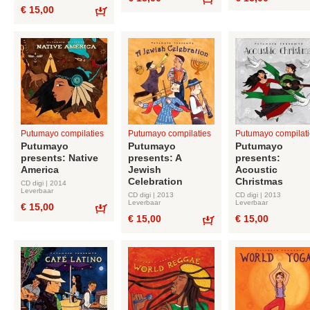
€ 15,00
Bestel
Bestel
Putumayo compilaties
Putumayo compilaties
Putumayo compilati
Putumayo
Putumayo
Putumayo
presents: Native
presents: A
presents:
America
Jewish
Acoustic
Celebration
Christmas
CD digi | 2014
Leverbaar
CD digi | 2013
CD digi | 2013
Leverbaar
Leverbaar
€ 15,00
€ 15,00
€ 15,00
Bestel
Bestel