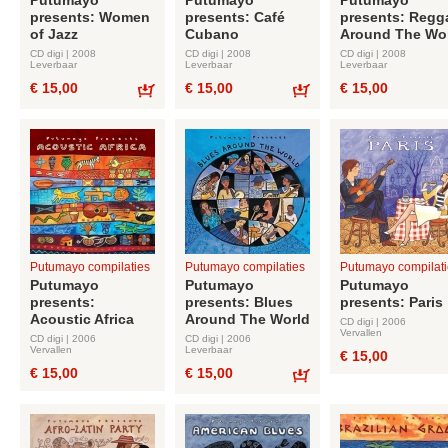
Putumayo
Putumayo
Putumayo
presents: Women
presents: Café
presents: Regg
of Jazz
Cubano
Around The Wo
CD digi | 2008
CD digi | 2008
CD digi | 2008
Leverbaar
Leverbaar
Leverbaar
€ 15,00
€ 15,00
€ 15,00
Bestel
Bestel
Putumayo compilaties
Putumayo compilaties
Putumayo compilati
Putumayo
Putumayo
Putumayo
presents:
presents: Blues
presents: Paris
Acoustic Africa
Around The World
CD digi | 2006
Vervallen
CD digi | 2006
CD digi | 2006
Vervallen
Leverbaar
€ 15,00
€ 15,00
€ 15,00
Bestel