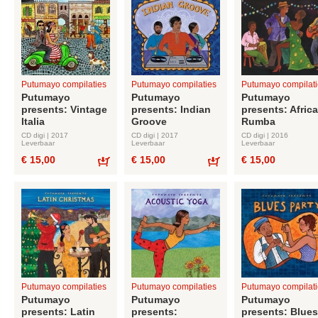
Putumayo compilaties
Putumayo compilaties
Putumayo compilati
Putumayo
Putumayo
Putumayo
presents: Vintage
presents: Indian
presents: Afric
Italia
Groove
Rumba
CD digi | 2017
CD digi | 2017
CD digi | 2016
Leverbaar
Leverbaar
Leverbaar
€ 15,00
€ 15,00
€ 15,00
Bestel
Bestel
Putumayo compilaties
Putumayo compilaties
Putumayo compilati
Putumayo
Putumayo
Putumayo
presents: Latin
presents:
presents: Blues