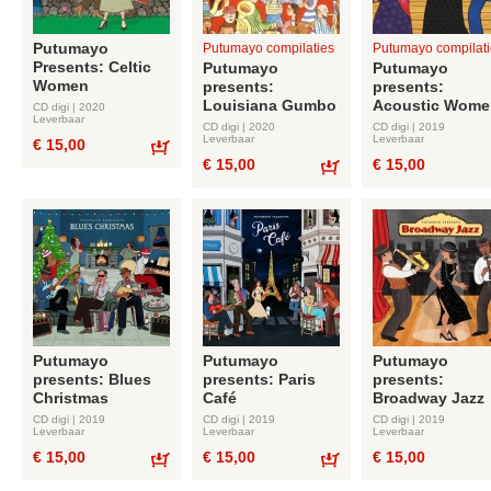
Putumayo
Putumayo compilaties
Putumayo compilati
Presents: Celtic
Putumayo
Putumayo
Women
presents:
presents:
Louisiana Gumbo
Acoustic Wome
CD digi | 2020
Leverbaar
CD digi | 2020
CD digi | 2019
Leverbaar
Leverbaar
€ 15,00
€ 15,00
€ 15,00
Bestel
Bestel
Putumayo
Putumayo
Putumayo
presents: Blues
presents: Paris
presents:
Christmas
Café
Broadway Jazz
CD digi | 2019
CD digi | 2019
CD digi | 2019
Leverbaar
Leverbaar
Leverbaar
€ 15,00
€ 15,00
€ 15,00
Bestel
Bestel