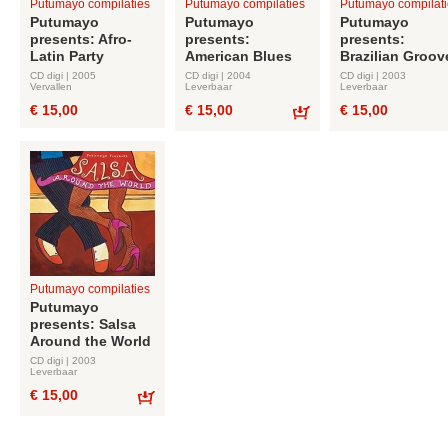
Putumayo compilaties
Putumayo compilaties
Putumayo compilati
Putumayo
Putumayo
Putumayo
presents: Afro-
presents:
presents:
Latin Party
American Blues
Brazilian Groov
CD digi | 2005
CD digi | 2004
CD digi | 2003
Vervallen
Leverbaar
Leverbaar
€ 15,00
€ 15,00
€ 15,00
Bestel
Putumayo compilaties
Putumayo
presents: Salsa
Around the World
CD digi | 2003
Leverbaar
€ 15,00
Bestel