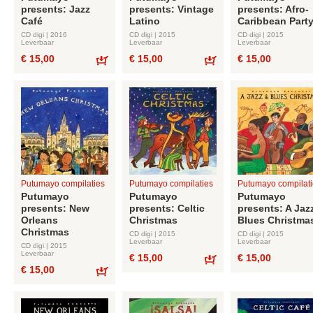
presents: Jazz
presents: Vintage
presents: Afro-
Café
Latino
Caribbean Part
CD digi | 2016
CD digi | 2015
CD digi | 2015
Leverbaar
Leverbaar
Leverbaar
€ 15,00
€ 15,00
€ 15,00
Bestel
Bestel
Putumayo compilaties
Putumayo compilaties
Putumayo compilati
Putumayo
Putumayo
Putumayo
presents: New
presents: Celtic
presents: A Jaz
Orleans
Christmas
Blues Christma
Christmas
CD digi | 2015
CD digi | 2015
Leverbaar
Leverbaar
CD digi | 2015
Leverbaar
€ 15,00
€ 15,00
€ 15,00
Bestel
Bestel