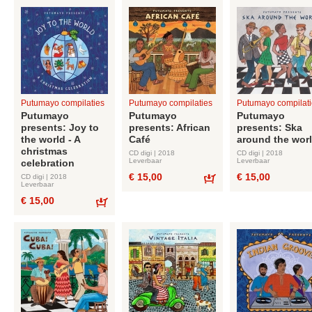
Putumayo compilaties
Putumayo compilaties
Putumayo compilati
Putumayo
Putumayo
Putumayo
presents: Joy to
presents: African
presents: Ska
the world - A
Café
around the wor
christmas
CD digi | 2018
CD digi | 2018
Leverbaar
Leverbaar
celebration
€ 15,00
€ 15,00
CD digi | 2018
Leverbaar
Bestel
€ 15,00
Bestel