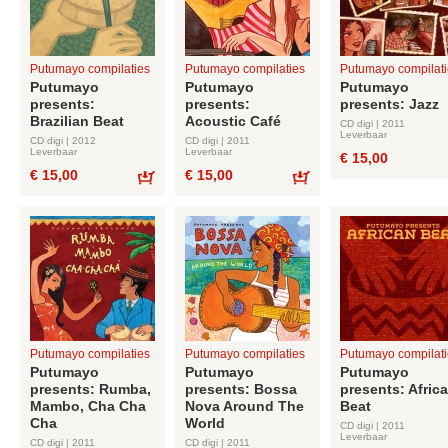
Putumayo compilaties
Putumayo compilaties
Putumayo compilati
Putumayo
Putumayo
Putumayo
presents:
presents:
presents: Jazz
Brazilian Beat
Acoustic Café
CD digi | 2011
Leverbaar
CD digi | 2012
CD digi | 2011
Leverbaar
Leverbaar
€ 15,00
€ 15,00
€ 15,00
Bestel
Bestel
Putumayo compilaties
Putumayo compilaties
Putumayo compilati
Putumayo
Putumayo
Putumayo
presents: Rumba,
presents: Bossa
presents: Afric
Mambo, Cha Cha
Nova Around The
Beat
Cha
World
CD digi | 2011
Leverbaar
CD digi | 2011
CD digi | 2011