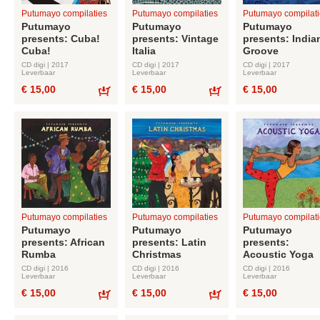
Putumayo compilaties
Putumayo compilaties
Putumayo compilati
Putumayo
Putumayo
Putumayo
presents: Cuba!
presents: Vintage
presents: India
Cuba!
Italia
Groove
CD digi | 2017
CD digi | 2017
CD digi | 2017
Leverbaar
Leverbaar
Leverbaar
€ 15,00
€ 15,00
€ 15,00
Bestel
Bestel
Putumayo compilaties
Putumayo compilaties
Putumayo compilati
Putumayo
Putumayo
Putumayo
presents: African
presents: Latin
presents:
Rumba
Christmas
Acoustic Yoga
CD digi | 2016
CD digi | 2016
CD digi | 2016
Leverbaar
Leverbaar
Leverbaar
€ 15,00
€ 15,00
€ 15,00
Bestel
Bestel