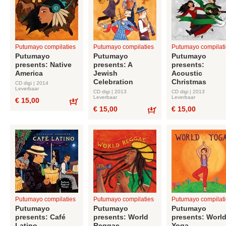
Putumayo compilaties
Putumayo compilaties
Putumayo compilati
Putumayo
Putumayo
Putumayo
presents: Native
presents: A
presents:
America
Jewish
Acoustic
Celebration
Christmas
CD digi | 2014
Leverbaar
CD digi | 2013
CD digi | 2013
Leverbaar
Leverbaar
€ 15,00
€ 15,00
€ 15,00
Bestel
Bestel
Putumayo compilaties
Putumayo compilaties
Putumayo compilati
Putumayo
Putumayo
Putumayo
presents: Café
presents: World
presents: Worl
Latino
Reggae
Yoga