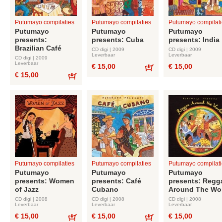
Putumayo compilaties
Putumayo compilaties
Putumayo compilati
Putumayo
Putumayo
Putumayo
presents:
presents: Cuba
presents: India
Brazilian Café
CD digi | 2009
CD digi | 2009
Leverbaar
Leverbaar
CD digi | 2009
Leverbaar
€ 15,00
€ 15,00
€ 15,00
Bestel
Bestel
Putumayo compilaties
Putumayo compilaties
Putumayo compilati
Putumayo
Putumayo
Putumayo
presents: Women
presents: Café
presents: Regg
of Jazz
Cubano
Around The Wo
CD digi | 2008
CD digi | 2008
CD digi | 2008
Leverbaar
Leverbaar
Leverbaar
€ 15,00
€ 15,00
€ 15,00