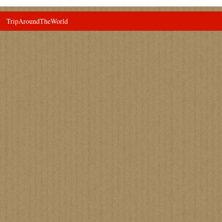
TripAroundTheWorld