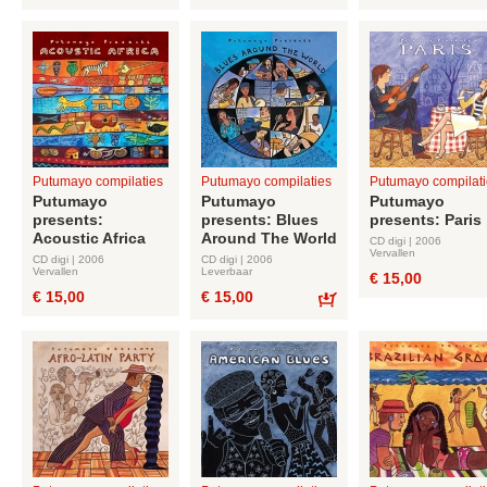
Bestel
Bestel
Putumayo compilaties
Putumayo compilaties
Putumayo compilati
Putumayo
Putumayo
Putumayo
presents:
presents: Blues
presents: Paris
Acoustic Africa
Around The World
CD digi | 2006
Vervallen
CD digi | 2006
CD digi | 2006
Vervallen
Leverbaar
€ 15,00
€ 15,00
€ 15,00
Bestel