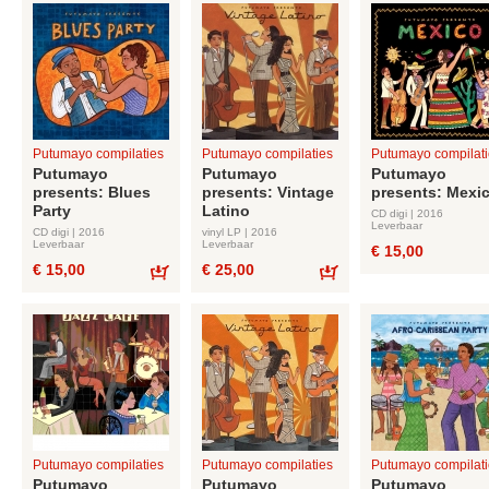
Putumayo compilaties
Putumayo compilaties
Putumayo compilati
Putumayo
Putumayo
Putumayo
presents: Blues
presents: Vintage
presents: Mexi
Party
Latino
CD digi | 2016
Leverbaar
CD digi | 2016
vinyl LP | 2016
Leverbaar
Leverbaar
€ 15,00
€ 15,00
€ 25,00
Bestel
Bestel
Putumayo compilaties
Putumayo compilaties
Putumayo compilati
Putumayo
Putumayo
Putumayo