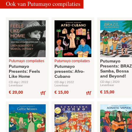
Ook van Putumayo compilaties
Putumayo
Putumayo compilaties
Putumayo compilaties
Presents: BRAZ
Putumayo
Putumayo
Samba, Bossa
Presents: Feels
presents: Afro-
and Beyond!
Like Home
Cubano
CD digi | 2020
CD digi | 2022
CD digi | 2022
Leverbaar
Leverbaar
Leverbaar
€ 15,00
€ 20,00
€ 15,00
Bestel
Bestel