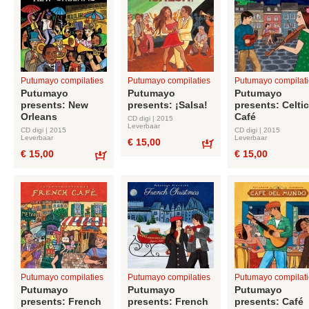
Putumayo compilaties
Putumayo compilaties
Putumayo compilati
Putumayo
Putumayo
Putumayo
presents: New
presents: ¡Salsa!
presents: Celtic
Orleans
Café
CD digi | 2015
Leverbaar
CD digi | 2015
CD digi | 2015
Leverbaar
Leverbaar
€ 15,00
€ 15,00
€ 15,00
Bestel
Bestel
Putumayo compilaties
Putumayo compilaties
Putumayo compilati
Putumayo
Putumayo
Putumayo
presents: French
presents: French
presents: Café