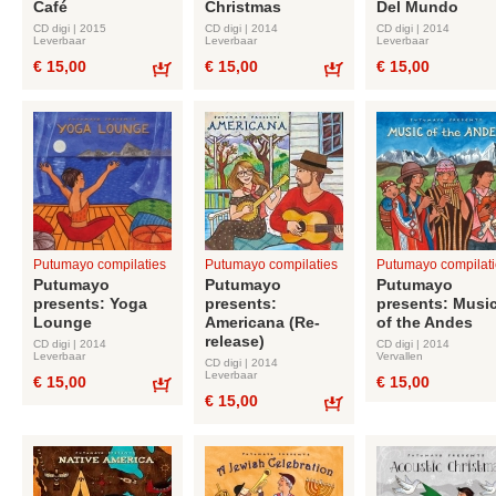
Café
Christmas
Del Mundo
CD digi | 2015
CD digi | 2014
CD digi | 2014
Leverbaar
Leverbaar
Leverbaar
€ 15,00
€ 15,00
€ 15,00
Bestel
Bestel
Putumayo compilaties
Putumayo compilaties
Putumayo compilati
Putumayo
Putumayo
Putumayo
presents: Yoga
presents:
presents: Musi
Lounge
Americana (Re-
of the Andes
release)
CD digi | 2014
CD digi | 2014
Leverbaar
Vervallen
CD digi | 2014
Leverbaar
€ 15,00
€ 15,00
€ 15,00
Bestel
Bestel