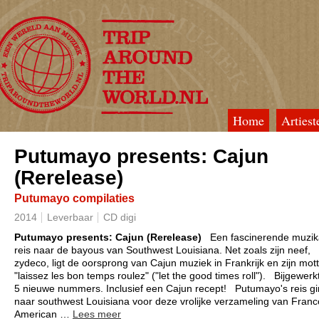
Home
Artiest
TripAroundTheWorld
Putumayo presents: Cajun
(Rerelease)
Putumayo compilaties
2014
Leverbaar
CD digi
Putumayo presents: Cajun (Rerelease)
Een fascinerende muzik
reis naar de bayous van Southwest Louisiana. Net zoals zijn neef,
zydeco, ligt de oorsprong van Cajun muziek in Frankrijk en zijn mott
"laissez les bon temps roulez" ("let the good times roll").
Bijgewerk
5 nieuwe nummers. Inclusief een Cajun recept!
Putumayo's reis g
naar southwest Louisiana voor deze vrolijke verzameling van Franc
American
…
Lees meer