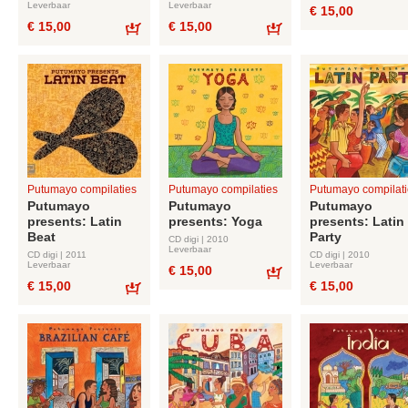
Leverbaar
Leverbaar
€ 15,00
€ 15,00
€ 15,00
Bestel
Bestel
Putumayo compilaties
Putumayo compilaties
Putumayo compilati
Putumayo
Putumayo
Putumayo
presents: Latin
presents: Yoga
presents: Latin
Beat
Party
CD digi | 2010
Leverbaar
CD digi | 2011
CD digi | 2010
Leverbaar
Leverbaar
€ 15,00
€ 15,00
€ 15,00
Bestel
Bestel