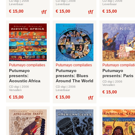
CD digi | 2008
CD digi | 2008
CD digi | 2008
Leverbaar
Leverbaar
Leverbaar
€ 15,00
€ 15,00
€ 15,00
Bestel
Bestel
Putumayo compilaties
Putumayo compilaties
Putumayo compilati
Putumayo
Putumayo
Putumayo
presents:
presents: Blues
presents: Paris
Acoustic Africa
Around The World
CD digi | 2006
Vervallen
CD digi | 2006
CD digi | 2006
Vervallen
Leverbaar
€ 15,00
€ 15,00
€ 15,00
Bestel