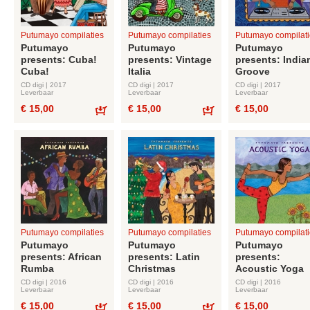
Putumayo compilaties
Putumayo compilaties
Putumayo compilati
Putumayo
Putumayo
Putumayo
presents: Cuba!
presents: Vintage
presents: India
Cuba!
Italia
Groove
CD digi | 2017
CD digi | 2017
CD digi | 2017
Leverbaar
Leverbaar
Leverbaar
€ 15,00
€ 15,00
€ 15,00
Bestel
Bestel
Putumayo compilaties
Putumayo compilaties
Putumayo compilati
Putumayo
Putumayo
Putumayo
presents: African
presents: Latin
presents:
Rumba
Christmas
Acoustic Yoga
CD digi | 2016
CD digi | 2016
CD digi | 2016
Leverbaar
Leverbaar
Leverbaar
€ 15,00
€ 15,00
€ 15,00