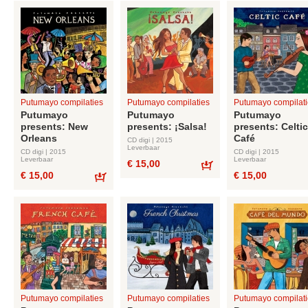
Putumayo compilaties
Putumayo compilaties
Putumayo compilati
Putumayo
Putumayo
Putumayo
presents: New
presents: ¡Salsa!
presents: Celtic
Orleans
Café
CD digi | 2015
Leverbaar
CD digi | 2015
CD digi | 2015
Leverbaar
Leverbaar
€ 15,00
€ 15,00
€ 15,00
Bestel
Bestel
Putumayo compilaties
Putumayo compilaties
Putumayo compilati