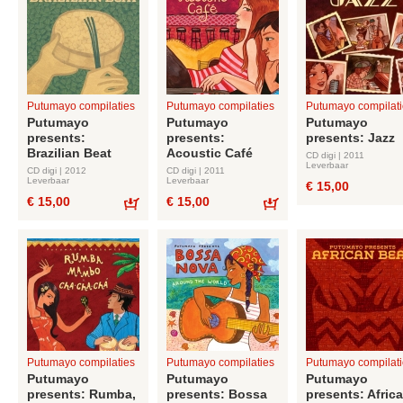
Putumayo compilaties
Putumayo compilaties
Putumayo compilati
Putumayo
Putumayo
Putumayo
presents:
presents:
presents: Jazz
Brazilian Beat
Acoustic Café
CD digi | 2011
Leverbaar
CD digi | 2012
CD digi | 2011
Leverbaar
Leverbaar
€ 15,00
€ 15,00
€ 15,00
Bestel
Bestel
Putumayo compilaties
Putumayo compilaties
Putumayo compilati
Putumayo
Putumayo
Putumayo
presents: Rumba,
presents: Bossa
presents: Afric