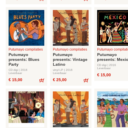
Bestel
Bestel
Putumayo compilaties
Putumayo compilaties
Putumayo compilati
Putumayo
Putumayo
Putumayo
presents: Blues
presents: Vintage
presents: Mexi
Party
Latino
CD digi | 2016
Leverbaar
CD digi | 2016
vinyl LP | 2016
Leverbaar
Leverbaar
€ 15,00
€ 15,00
€ 25,00
Bestel
Bestel