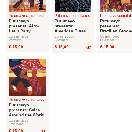
Putumayo compilaties
Putumayo compilaties
Putumayo compilati
Putumayo
Putumayo
Putumayo
presents: Afro-
presents:
presents:
Latin Party
American Blues
Brazilian Groov
CD digi | 2005
CD digi | 2004
CD digi | 2003
Vervallen
Leverbaar
Leverbaar
€ 15,00
€ 15,00
€ 15,00
Bestel
Putumayo compilaties
Putumayo
presents: Salsa
Around the World
CD digi | 2003
Leverbaar
€ 15,00