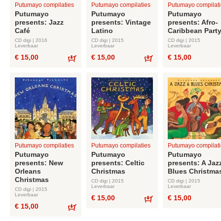
Putumayo compilaties
Putumayo compilaties
Putumayo compilati
Putumayo
Putumayo
Putumayo
presents: Jazz
presents: Vintage
presents: Afro-
Café
Latino
Caribbean Part
CD digi | 2016
CD digi | 2015
CD digi | 2015
Leverbaar
Leverbaar
Leverbaar
€ 15,00
€ 15,00
€ 15,00
Bestel
Bestel
Putumayo compilaties
Putumayo compilaties
Putumayo compilati
Putumayo
Putumayo
Putumayo
presents: New
presents: Celtic
presents: A Jaz
Orleans
Christmas
Blues Christma
Christmas
CD digi | 2015
CD digi | 2015
Leverbaar
Leverbaar
CD digi | 2015
Leverbaar
€ 15,00
€ 15,00
€ 15,00
Bestel
Bestel