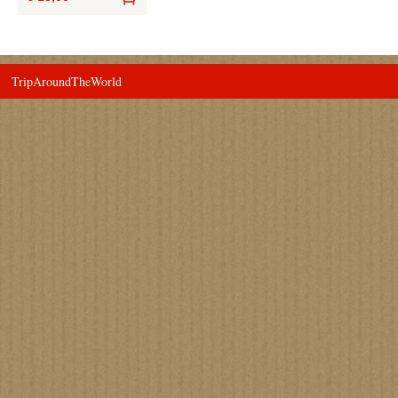
Bestel
TripAroundTheWorld