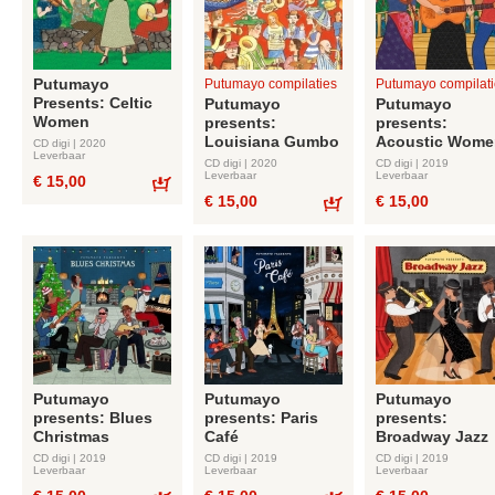
Putumayo
Putumayo compilaties
Putumayo compilati
Presents: Celtic
Putumayo
Putumayo
Women
presents:
presents:
Louisiana Gumbo
Acoustic Wome
CD digi | 2020
Leverbaar
CD digi | 2020
CD digi | 2019
Leverbaar
Leverbaar
€ 15,00
€ 15,00
€ 15,00
Bestel
Bestel
Putumayo
Putumayo
Putumayo
presents: Blues
presents: Paris
presents:
Christmas
Café
Broadway Jazz
CD digi | 2019
CD digi | 2019
CD digi | 2019
Leverbaar
Leverbaar
Leverbaar