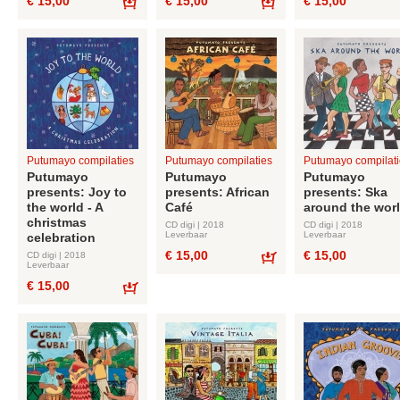
€ 15,00
€ 15,00
€ 15,00
Bestel
Bestel
Putumayo compilaties
Putumayo compilaties
Putumayo compilati
Putumayo
Putumayo
Putumayo
presents: Joy to
presents: African
presents: Ska
the world - A
Café
around the wor
christmas
CD digi | 2018
CD digi | 2018
Leverbaar
Leverbaar
celebration
€ 15,00
€ 15,00
CD digi | 2018
Leverbaar
Bestel
€ 15,00
Bestel