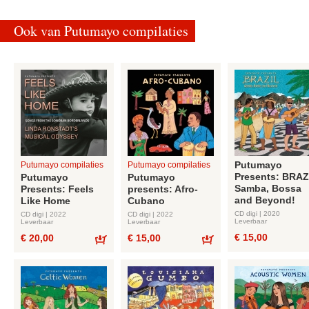
Ook van Putumayo compilaties
Putumayo
Putumayo compilaties
Putumayo compilaties
Presents: BRAZ
Putumayo
Putumayo
Samba, Bossa
Presents: Feels
presents: Afro-
and Beyond!
Like Home
Cubano
CD digi | 2020
CD digi | 2022
CD digi | 2022
Leverbaar
Leverbaar
Leverbaar
€ 15,00
€ 20,00
€ 15,00
Bestel
Bestel