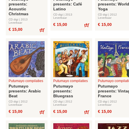
presents:
presents: Café
presents: Worl
Acoustic
Latino
Yoga
Christmas
CD digi | 2013
CD digi | 2012
Leverbaar
Leverbaar
CD digi | 2013
Leverbaar
€ 15,00
€ 15,00
€ 15,00
Bestel
Bestel
Putumayo compilaties
Putumayo compilaties
Putumayo compilati
Putumayo
Putumayo
Putumayo
presents: Arabic
presents:
presents: Vinta
Beat
Bluegrass
France
CD digi | 2012
CD digi | 2012
CD digi | 2012
Leverbaar
Leverbaar
Leverbaar
€ 15,00
€ 15,00
€ 15,00
Bestel
Bestel