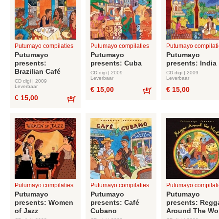
Putumayo compilaties
Putumayo compilaties
Putumayo compilati
Putumayo
Putumayo
Putumayo
presents:
presents: Cuba
presents: India
Brazilian Café
CD digi | 2009
CD digi | 2009
Leverbaar
Leverbaar
CD digi | 2009
Leverbaar
€ 15,00
€ 15,00
€ 15,00
Bestel
Bestel
Putumayo compilaties
Putumayo compilaties
Putumayo compilati
Putumayo
Putumayo
Putumayo
presents: Women
presents: Café
presents: Regg
of Jazz
Cubano
Around The Wo