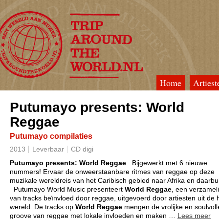
Home
Artiest
TripAroundTheWorld
Putumayo presents: World
Reggae
Putumayo compilaties
2013
Leverbaar
CD digi
Putumayo presents: World Reggae
Bijgewerkt met 6 nieuwe
nummers! Ervaar de onweerstaanbare ritmes van reggae op deze
muzikale wereldreis van het Caribisch gebied naar Afrika en daarbu
Putumayo World Music presenteert
World Reggae
, een verzamel
van tracks beïnvloed door reggae, uitgevoerd door artiesten uit de 
wereld. De tracks op
World Reggae
mengen de vrolijke en soulvoll
groove van reggae met lokale invloeden en maken
…
Lees meer