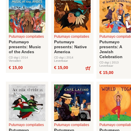
Putumayo compilaties
Putumayo compilaties
Putumayo compilati
Putumayo
Putumayo
Putumayo
presents: Music
presents: Native
presents: A
of the Andes
America
Jewish
Celebration
CD digi | 2014
CD digi | 2014
Vervallen
Leverbaar
CD digi | 2013
Leverbaar
€ 15,00
€ 15,00
€ 15,00
Bestel
Putumayo compilaties
Putumayo compilaties
Putumayo compilati
Putumayo
Putumayo
Putumayo