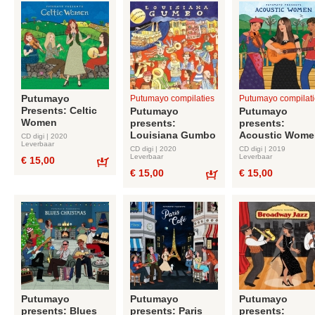
Putumayo
Putumayo compilaties
Putumayo compilati
Presents: Celtic
Putumayo
Putumayo
Women
presents:
presents:
Louisiana Gumbo
Acoustic Wome
CD digi | 2020
Leverbaar
CD digi | 2020
CD digi | 2019
Leverbaar
Leverbaar
€ 15,00
€ 15,00
€ 15,00
Bestel
Bestel
Putumayo
Putumayo
Putumayo
presents: Blues
presents: Paris
presents: