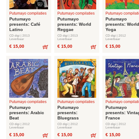
Putumayo compilaties
Putumayo compilaties
Putumayo compilati
Putumayo
Putumayo
Putumayo
presents: Café
presents: World
presents: Worl
Latino
Reggae
Yoga
CD digi | 2013
CD digi | 2013
CD digi | 2012
Leverbaar
Leverbaar
Leverbaar
€ 15,00
€ 15,00
€ 15,00
Bestel
Bestel
Putumayo compilaties
Putumayo compilaties
Putumayo compilati
Putumayo
Putumayo
Putumayo
presents: Arabic
presents:
presents: Vinta
Beat
Bluegrass
France
CD digi | 2012
CD digi | 2012
CD digi | 2012
Leverbaar
Leverbaar
Leverbaar
€ 15,00
€ 15,00
€ 15,00