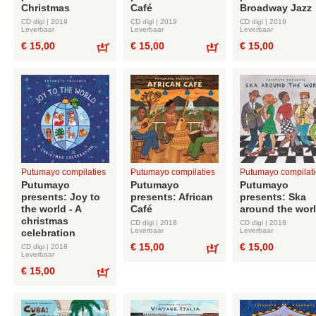
Christmas
Café
Broadway Jazz
CD digi | 2019
CD digi | 2019
CD digi | 2019
Leverbaar
Leverbaar
Leverbaar
€ 15,00
€ 15,00
€ 15,00
Bestel
Bestel
Putumayo compilaties
Putumayo compilaties
Putumayo compilati
Putumayo
Putumayo
Putumayo
presents: Joy to
presents: African
presents: Ska
the world - A
Café
around the wor
christmas
CD digi | 2018
CD digi | 2018
Leverbaar
Leverbaar
celebration
€ 15,00
€ 15,00
CD digi | 2018
Leverbaar
Bestel
€ 15,00
Bestel