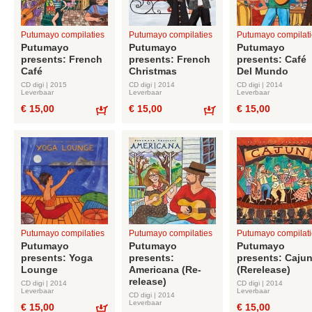
Putumayo compilaties
Putumayo compilaties
Putumayo compilati
Putumayo
Putumayo
Putumayo
presents: French
presents: French
presents: Café
Café
Christmas
Del Mundo
CD digi | 2015
CD digi | 2014
CD digi | 2014
Leverbaar
Leverbaar
Leverbaar
€ 15,00
€ 15,00
€ 15,00
Bestel
Bestel
Putumayo compilaties
Putumayo compilaties
Putumayo compilati
Putumayo
Putumayo
Putumayo
presents: Yoga
presents:
presents: Caju
Lounge
Americana (Re-
(Rerelease)
release)
CD digi | 2014
CD digi | 2014
Leverbaar
Leverbaar
CD digi | 2014
Leverbaar
€ 15,00
€ 15,00