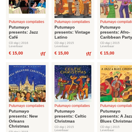
Putumayo compilaties
Putumayo compilaties
Putumayo compilati
Putumayo
Putumayo
Putumayo
presents: Jazz
presents: Vintage
presents: Afro-
Café
Latino
Caribbean Part
CD digi | 2016
CD digi | 2015
CD digi | 2015
Leverbaar
Leverbaar
Leverbaar
€ 15,00
€ 15,00
€ 15,00
Bestel
Bestel
Putumayo compilaties
Putumayo compilaties
Putumayo compilati
Putumayo
Putumayo
Putumayo
presents: New
presents: Celtic
presents: A Jaz
Orleans
Christmas
Blues Christma
Christmas
CD digi | 2015
CD digi | 2015
Leverbaar
Leverbaar
CD digi | 2015