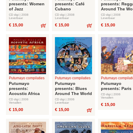
presents: Women
presents: Café
presents: Regg
of Jazz
Cubano
Around The Wo
CD digi | 2008
CD digi | 2008
CD digi | 2008
Leverbaar
Leverbaar
Leverbaar
€ 15,00
€ 15,00
€ 15,00
Bestel
Bestel
Putumayo compilaties
Putumayo compilaties
Putumayo compilati
Putumayo
Putumayo
Putumayo
presents:
presents: Blues
presents: Paris
Acoustic Africa
Around The World
CD digi | 2006
Vervallen
CD digi | 2006
CD digi | 2006
Vervallen
Leverbaar
€ 15,00
€ 15,00
€ 15,00
Bestel