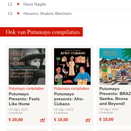
Hava Nagila
Heveinu Shalom Aleichem
Ook van Putumayo compilaties
Putumayo
Putumayo compilaties
Putumayo compilaties
Presents: BRAZ
Putumayo
Putumayo
Samba, Bossa
Presents: Feels
presents: Afro-
and Beyond!
Like Home
Cubano
CD digi | 2020
CD digi | 2022
CD digi | 2022
Leverbaar
Leverbaar
Leverbaar
€ 15,00
€ 20,00
€ 15,00
Bestel
Bestel