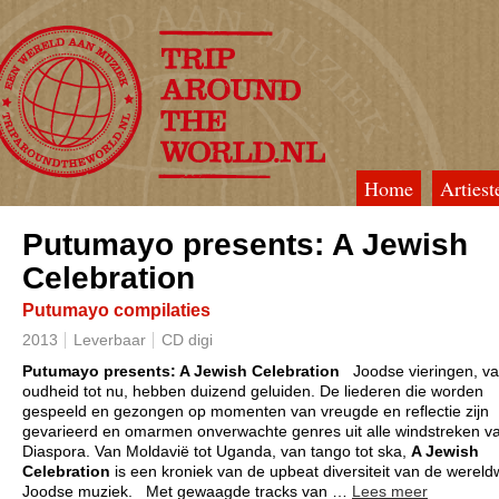
Home
Artiest
TripAroundTheWorld
Putumayo presents: A Jewish
Celebration
Putumayo compilaties
2013
Leverbaar
CD digi
Putumayo
presents: A Jewish Celebration
Joodse vieringen, v
oudheid tot nu, hebben duizend geluiden. De liederen die worden
gespeeld en gezongen op momenten van vreugde en reflectie zijn
gevarieerd en omarmen onverwachte genres uit alle windstreken v
Diaspora. Van Moldavië tot Uganda, van tango tot ska,
A Jewish
Celebration
is een kroniek van de upbeat diversiteit van de wereld
Joodse muziek.
Met gewaagde tracks van
…
Lees meer