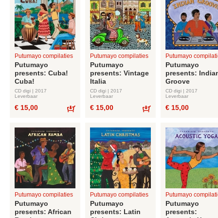
Putumayo compilaties
Putumayo compilaties
Putumayo compilati
Putumayo
Putumayo
Putumayo
presents: Cuba!
presents: Vintage
presents: India
Cuba!
Italia
Groove
CD digi | 2017
CD digi | 2017
CD digi | 2017
Leverbaar
Leverbaar
Leverbaar
€ 15,00
€ 15,00
€ 15,00
Bestel
Bestel
Putumayo compilaties
Putumayo compilaties
Putumayo compilati
Putumayo
Putumayo
Putumayo
presents: African
presents: Latin
presents: