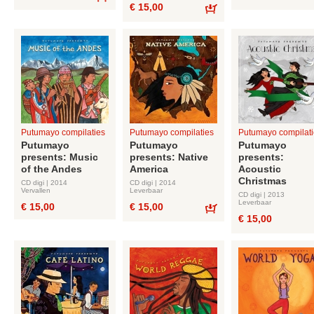
€ 15,00
Bestel
Bestel
Putumayo compilaties
Putumayo compilaties
Putumayo compilati
Putumayo
Putumayo
Putumayo
presents: Music
presents: Native
presents:
of the Andes
America
Acoustic
Christmas
CD digi | 2014
CD digi | 2014
Vervallen
Leverbaar
CD digi | 2013
Leverbaar
€ 15,00
€ 15,00
€ 15,00
Bestel