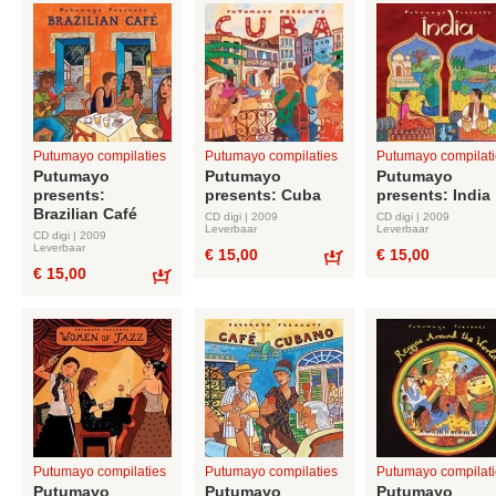
Putumayo compilaties
Putumayo compilaties
Putumayo compilati
Putumayo
Putumayo
Putumayo
presents:
presents: Cuba
presents: India
Brazilian Café
CD digi | 2009
CD digi | 2009
Leverbaar
Leverbaar
CD digi | 2009
Leverbaar
€ 15,00
€ 15,00
€ 15,00
Bestel
Bestel
Putumayo compilaties
Putumayo compilaties
Putumayo compilati
Putumayo
Putumayo
Putumayo