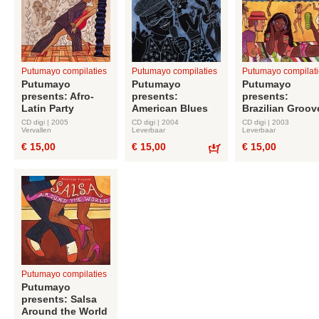
Putumayo compilaties
Putumayo compilaties
Putumayo compilati
Putumayo
Putumayo
Putumayo
presents: Afro-
presents:
presents:
Latin Party
American Blues
Brazilian Groov
CD digi | 2005
CD digi | 2004
CD digi | 2003
Vervallen
Leverbaar
Leverbaar
€ 15,00
€ 15,00
€ 15,00
Bestel
Putumayo compilaties
Putumayo
presents: Salsa
Around the World