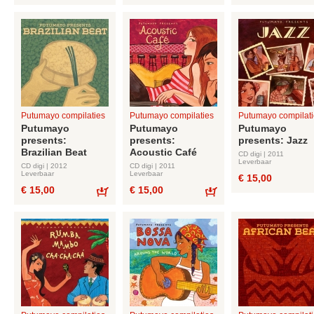
Bestel
Bestel
Putumayo compilaties
Putumayo compilaties
Putumayo compilati
Putumayo
Putumayo
Putumayo
presents:
presents:
presents: Jazz
Brazilian Beat
Acoustic Café
CD digi | 2011
Leverbaar
CD digi | 2012
CD digi | 2011
Leverbaar
Leverbaar
€ 15,00
€ 15,00
€ 15,00
Bestel
Bestel