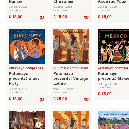
Rumba
Christmas
Acoustic Yoga
CD digi | 2016
CD digi | 2016
CD digi | 2016
Leverbaar
Leverbaar
Leverbaar
€ 15,00
€ 15,00
€ 15,00
Bestel
Bestel
Putumayo compilaties
Putumayo compilaties
Putumayo compilati
Putumayo
Putumayo
Putumayo
presents: Blues
presents: Vintage
presents: Mexi
Party
Latino
CD digi | 2016
Leverbaar
CD digi | 2016
vinyl LP | 2016
Leverbaar
Leverbaar
€ 15,00
€ 15,00
€ 25,00
Bestel
Bestel