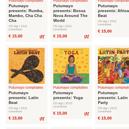
Putumayo compilaties
Putumayo compilaties
Putumayo compilati
Putumayo
Putumayo
Putumayo
presents: Rumba,
presents: Bossa
presents: Afric
Mambo, Cha Cha
Nova Around The
Beat
Cha
World
CD digi | 2011
Leverbaar
CD digi | 2011
CD digi | 2011
Leverbaar
Leverbaar
€ 15,00
€ 15,00
€ 15,00
Bestel
Bestel
Putumayo compilaties
Putumayo compilaties
Putumayo compilati
Putumayo
Putumayo
Putumayo
presents: Latin
presents: Yoga
presents: Latin
Beat
Party
CD digi | 2010
Leverbaar
CD digi | 2011
CD digi | 2010
Leverbaar
Leverbaar
€ 15,00
€ 15,00
€ 15,00
Bestel
Bestel